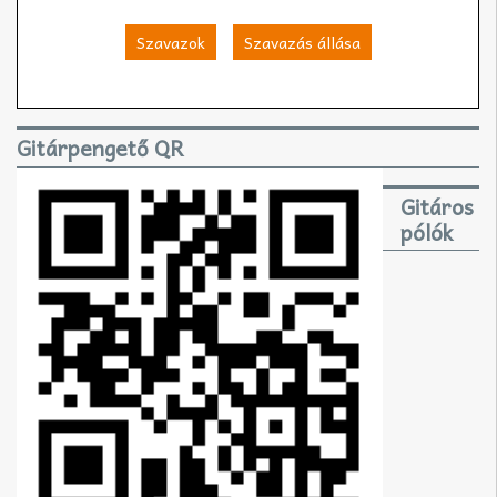
Szavazok
Szavazás állása
Gitárpengető QR
Gitáros
pólók