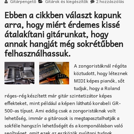
Akkord-kotta
Gitárpengető
Gitárok és kiegészítők
2 hozzászólás
Ebben a cikkben választ kapunk
TABok
arra, hogy miért érdemes kissé
Improvizáció
átalakítani gitárunkat, hogy
annak hangját még sokrétűbben
felhasználhassuk.
A zongoristáknál régóta
köztudott, hogy léteznek
MIDI képes pianók, sőt
tudjuk, hogy a Roland
réges-rég készített már gitár szintetizátor képes
effekteket, mint például a képen látható korabeli GR-
500-as típust. Ami eddig csak a zongoristáknak volt
lehetőség, immár a gitárosok is megtapasztalhatják a
sokféle hangszín lehetőségét és a komponálásban való
segítséget, amit ezek az eszközök nyújtani tudnak.