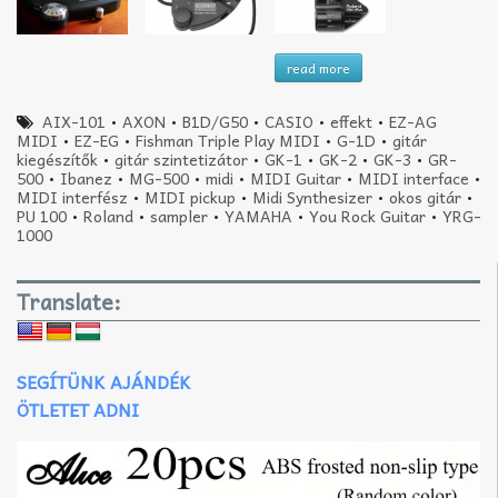
read more
AIX-101
•
AXON
•
B1D/G50
•
CASIO
•
effekt
•
EZ-AG
MIDI
•
EZ-EG
•
Fishman Triple Play MIDI
•
G-1D
•
gitár
kiegészítők
•
gitár szintetizátor
•
GK-1
•
GK-2
•
GK-3
•
GR-
500
•
Ibanez
•
MG-500
•
midi
•
MIDI Guitar
•
MIDI interface
•
MIDI interfész
•
MIDI pickup
•
Midi Synthesizer
•
okos gitár
•
PU 100
•
Roland
•
sampler
•
YAMAHA
•
You Rock Guitar
•
YRG-
1000
Translate:
SEGÍTÜNK AJÁNDÉK
ÖTLETET ADNI