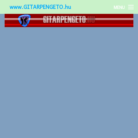
www.GITARPENGETO.hu
MENU
Népszerű-
Különleges-
Okos-gitárok
Gitár kiegészítők
Zenei stílusok
Gitár játék technikák
Gitáros lányok
Utcazenészek
Képek