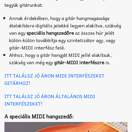
tegyük gitárunkat:
Annak érdekében, hogy a gitár hangmagassága
átalakításra digitális jelekké legyen alakítva, szükség
van egy
speciális hangszedőre
az összes húr jelét
külön-külön továbbítja egy szin­te­ti­zá­tor agy, vagy
gitár-MIDI interfész felé.
Ahhoz, hogy a gitár hangját MIDI jellé alakítsuk,
szükség van még egy
gitár-MIDI interfészre
is.
ITT TALÁLSZ JÓ ÁRON MIDI INTERFÉSZEKET
GITÁRHOZ!
ITT TALÁLSZ JÓ ÁRON ÁLTALÁNOS MIDI
INTERFÉSZEKET!
A speciális MIDI hangszedő: