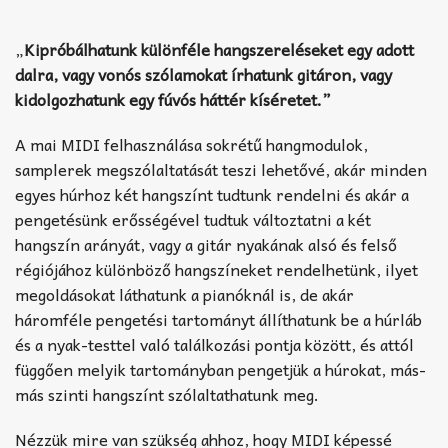
„
Kipróbálhatunk különféle hangszereléseket egy adott
dalra, vagy vonós szólamokat írhatunk gitáron, vagy
kidolgozhatunk egy fúvós háttér kíséretet.”
A mai MIDI felhasználása sokrétű hangmodulok,
samplerek megszólaltatását teszi lehetővé, akár minden
egyes húrhoz két hangszínt tudtunk rendelni és akár a
pengetésünk erősségével tudtuk változtatni a két
hangszín arányát, vagy a gitár nyakának alsó és felső
régiójához különböző hangszíneket rendelhetünk, ilyet
megoldásokat láthatunk a pianóknál is, de akár
háromféle pengetési tartományt állíthatunk be a húrláb
és a nyak-testtel való találkozási pontja között, és attól
függően melyik tartományban pengetjük a húrokat, más-
más szinti hangszínt szólaltathatunk meg.
Nézzük mire van szükség ahhoz, hogy MIDI képessé