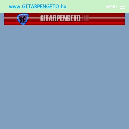
www.GITARPENGETO.hu
MENU
Népszerű-
Különleges-
Okos-gitárok
Gitár kiegészítők
Zenei stílusok
Gitár játék technikák
Gitáros lányok
Utcazenészek
Képek