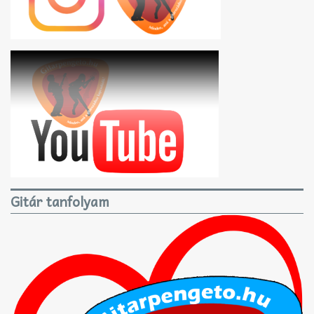
Gitár tanfolyam