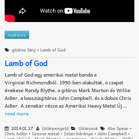
read more
gitáros lány
•
Lamb of God
Lamb of God
Lamb of God egy amerikai metal banda a
Virginiai Richmondból. 1990-ben alakultak, a csapat
énekese Randy Blythe, a gitáros Mark Morton és Willie
Adler, a basszusgitáros John Campbell, és a dobos Chris
Adler. A zenekar része az Amerikai Heavy Metal Új …
read more
2014.01.27.
Gitárpengető
Gitárosok
Abe Spear
•
Chris Adler
•
Groove metal
•
Isten báránya
•
John Campbell
•
Lamb of God
•
Mark Morton
•
metalcore
•
Randy Blythe
•
Willie