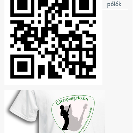
pólók