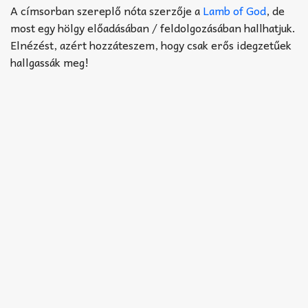
Akkord-kotta
A címsorban szereplő nóta szerzője a
Lamb of God
, de
most egy hölgy előadásában / feldolgozásában hallhatjuk.
TABok
Elnézést, azért hozzáteszem, hogy csak erős idegzetűek
hallgassák meg!
Improvizáció