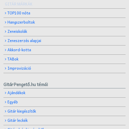
GITÁR MÁRKÁK
TOP100 nóta
Hangszerboltok
Zeneiskolák
Zeneszerzés alapjai
Akkord-kotta
TABok
Improvizáció
GitárPengető.hu témái
Ajándékok
Egyéb
Gitár kiegészítők
Gitár leckék