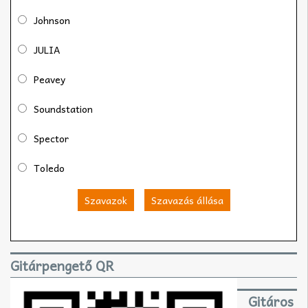
Johnson
JULIA
Peavey
Soundstation
Spector
Toledo
Szavazok
Szavazás állása
Gitárpengető QR
Gitáros