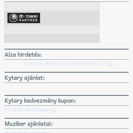
Alza hirdetés:
GYEREKJÁTÉKOK KARÁCSONYRA IS!
Kytary ajánlat:
Kytary kedvezmény kupon:
KYTARY 3%-os kupon
Muziker ajánlatai:
Muziker.hu ajánlatai