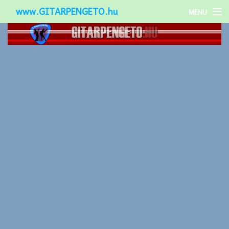
www.GITARPENGETO.hu
MENU
Népszerű-
Különleges-
Okos-gitárok
Gitár kiegészítők
Zenei stílusok
Gitár játék technikák
Gitáros lányok
Utcazenészek
Képek