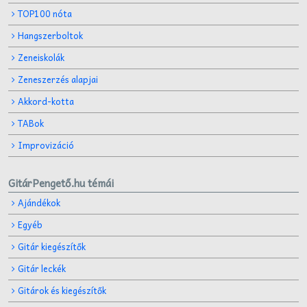
TOP100 nóta
Hangszerboltok
Zeneiskolák
Zeneszerzés alapjai
Akkord-kotta
TABok
Improvizáció
GitárPengető.hu témái
Ajándékok
Egyéb
Gitár kiegészítők
Gitár leckék
Gitárok és kiegészítők