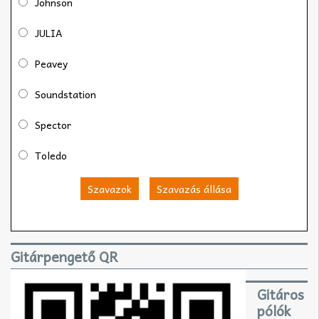
Johnson
JULIA
Peavey
Soundstation
Spector
Toledo
Szavazok
Szavazás állása
Gitárpengető QR
Gitáros
pólók