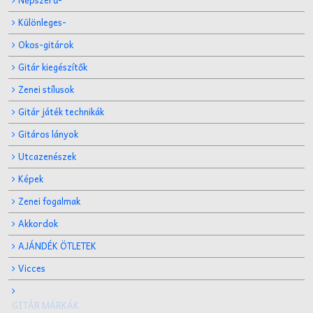
Különleges-
Okos-gitárok
Gitár kiegészítők
Zenei stílusok
Gitár játék technikák
Gitáros lányok
Utcazenészek
Képek
Zenei fogalmak
Akkordok
AJÁNDÉK ÖTLETEK
Vicces
GITÁR MÁRKÁK