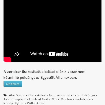
A zenekar összesített eladásai elérik a csaknem
kétmillió példányt az Egyesült Államokban.
read more
Abe Spear
•
Chris Adler
•
Groove metal
•
Isten báránya
•
John Campbell
•
Lamb of God
•
Mark Morton
•
metalcore
•
Randy Blythe
•
Willie Adler