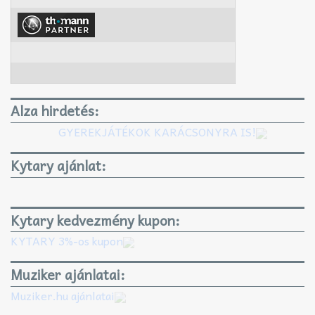
Alza hirdetés:
GYEREKJÁTÉKOK KARÁCSONYRA IS!
Kytary ajánlat:
Kytary kedvezmény kupon:
KYTARY 3%-os kupon
Muziker ajánlatai:
Muziker.hu ajánlatai