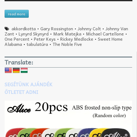
read more
akkordkotta
•
Gary Rossington
•
Johnny Colt
•
Johnny Van
Zant
•
Lynyrd Skynyrd
•
Mark Matejka
•
Michael Cartellone
•
One Percent
•
Peter Keys
•
Rickey Medlocke
•
Sweet Home
Alabama
•
tabulatúra
•
The Noble Five
Translate:
SEGÍTÜNK AJÁNDÉK
ÖTLETET ADNI