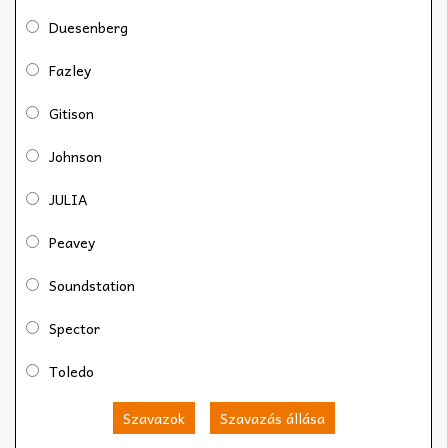
Duesenberg
Fazley
Gitison
Johnson
JULIA
Peavey
Soundstation
Spector
Toledo
Szavazok
Szavazás állása