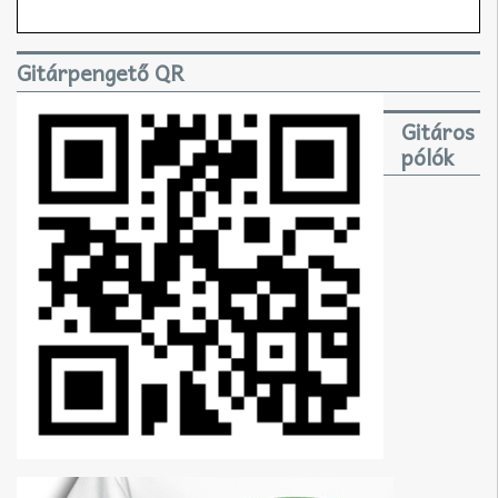
Gitárpengető QR
Gitáros
pólók