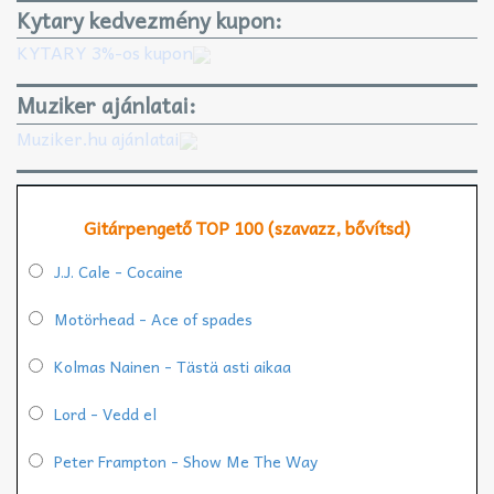
Kytary kedvezmény kupon:
KYTARY 3%-os kupon
Muziker ajánlatai:
Muziker.hu ajánlatai
Gitárpengető TOP 100 (szavazz, bővítsd)
J.J. Cale - Cocaine
Motörhead - Ace of spades
Kolmas Nainen - Tästä asti aikaa
Lord - Vedd el
Peter Frampton - Show Me The Way