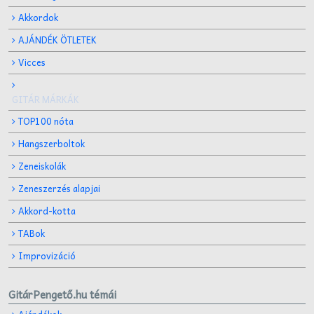
Akkordok
AJÁNDÉK ÖTLETEK
Vicces
GITÁR MÁRKÁK
TOP100 nóta
Hangszerboltok
Zeneiskolák
Zeneszerzés alapjai
Akkord-kotta
TABok
Improvizáció
GitárPengető.hu témái