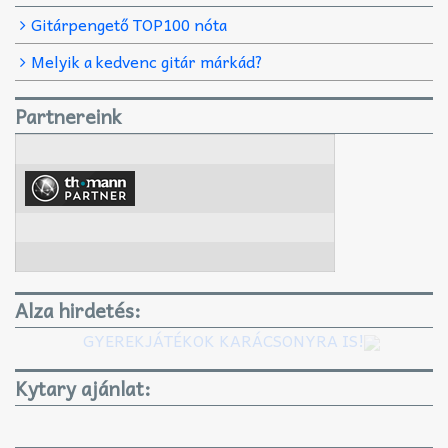
Gitárpengető TOP100 nóta
Melyik a kedvenc gitár márkád?
Partnereink
Alza hirdetés:
GYEREKJÁTÉKOK KARÁCSONYRA IS!
Kytary ajánlat: