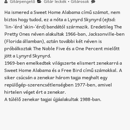
Akkord-kotta
Gitárpengető
Gitár leckék
•
Gitárosok
Ha ismered a Sweet Home Alabama című számot, nem
TABok
biztos hogy tudod, ez a nóta a Lynyrd Skynyrd (ejtsd:
‘lin-‘érd ‘skin-‘érd) bandától származik. Eredetileg The
Improvizáció
Pretty Ones néven alakultak 1966-ban, Jacksonville-ben
(Florida államban), aztán további két néven is
próbálkoztak The Noble Five és a One Percent mielőtt
jött a Lynyrd Skynyrd.
1969-ben emelkedtek világszerte elismert zenekarrá a
Sweet Home Alabama és a Free Bird című számokkal. A
siker csúcsán a zenekar három tagja meghalt egy
repülőgép-szerencsétlenségben 1977-ben, amivel
hirtelen véget ért a zenekar.
A túlélő zenekar tagjai újjáalakultak 1988-ban.