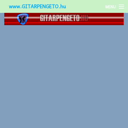
www.GITARPENGETO.hu
MENU
Népszerű-
Különleges-
Okos-gitárok
Gitár kiegészítők
Zenei stílusok
Gitár játék technikák
Gitáros lányok
Utcazenészek
Képek