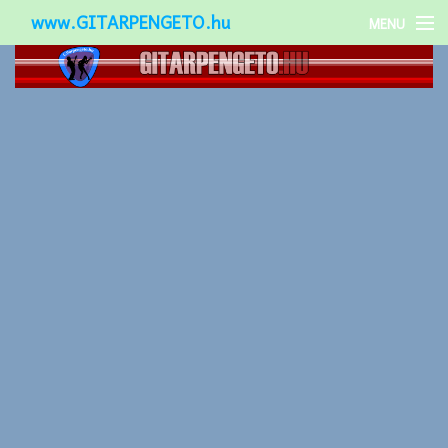
www.GITARPENGETO.hu
MENU
Népszerű-
Különleges-
Okos-gitárok
Gitár kiegészítők
Zenei stílusok
Gitár játék technikák
Gitáros lányok
Utcazenészek
Képek