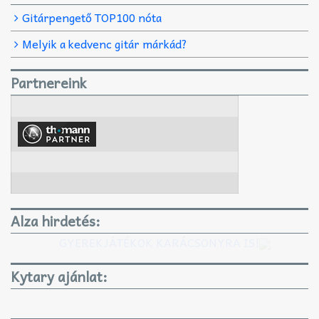
Gitárpengető TOP100 nóta
Melyik a kedvenc gitár márkád?
Partnereink
Alza hirdetés:
GYEREKJÁTÉKOK KARÁCSONYRA IS!
Kytary ajánlat: