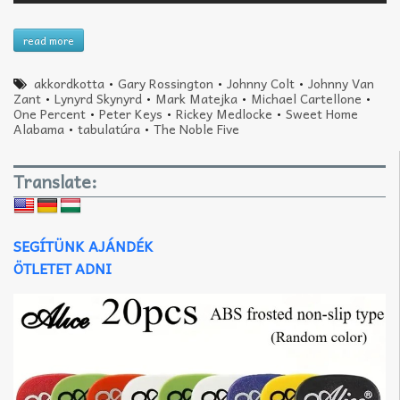
read more
akkordkotta
•
Gary Rossington
•
Johnny Colt
•
Johnny Van
Zant
•
Lynyrd Skynyrd
•
Mark Matejka
•
Michael Cartellone
•
One Percent
•
Peter Keys
•
Rickey Medlocke
•
Sweet Home
Alabama
•
tabulatúra
•
The Noble Five
Translate:
SEGÍTÜNK AJÁNDÉK
ÖTLETET ADNI