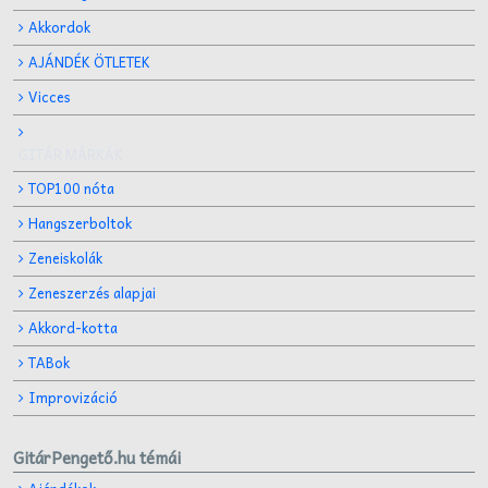
Akkordok
AJÁNDÉK ÖTLETEK
Vicces
GITÁR MÁRKÁK
TOP100 nóta
Hangszerboltok
Zeneiskolák
Zeneszerzés alapjai
Akkord-kotta
TABok
Improvizáció
GitárPengető.hu témái