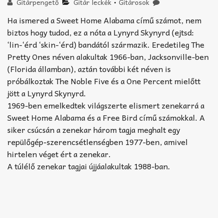
Akkord-kotta
Gitárpengető
Gitár leckék
•
Gitárosok
Ha ismered a Sweet Home Alabama című számot, nem
TABok
biztos hogy tudod, ez a nóta a Lynyrd Skynyrd (ejtsd:
‘lin-‘érd ‘skin-‘érd) bandától származik. Eredetileg The
Improvizáció
Pretty Ones néven alakultak 1966-ban, Jacksonville-ben
(Florida államban), aztán további két néven is
próbálkoztak The Noble Five és a One Percent mielőtt
jött a Lynyrd Skynyrd.
1969-ben emelkedtek világszerte elismert zenekarrá a
Sweet Home Alabama és a Free Bird című számokkal. A
siker csúcsán a zenekar három tagja meghalt egy
repülőgép-szerencsétlenségben 1977-ben, amivel
hirtelen véget ért a zenekar.
A túlélő zenekar tagjai újjáalakultak 1988-ban.