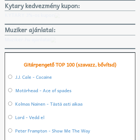
Kytary kedvezmény kupon:
KYTARY 3%-os kupon
Muziker ajánlatai:
Muziker.hu ajánlatai
Gitárpengető TOP 100 (szavazz, bővítsd)
J.J. Cale - Cocaine
Motörhead - Ace of spades
Kolmas Nainen - Tästä asti aikaa
Lord - Vedd el
Peter Frampton - Show Me The Way