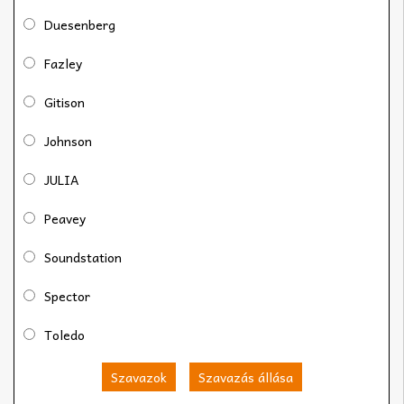
Duesenberg
Fazley
Gitison
Johnson
JULIA
Peavey
Soundstation
Spector
Toledo
Szavazok
Szavazás állása