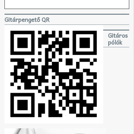
Gitárpengető QR
Gitáros
pólók