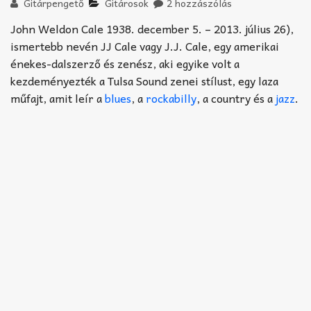
Akkord-kotta
Gitárpengető
Gitárosok
2 hozzászólás
John Weldon Cale 1938. december 5. – 2013. július 26),
TABok
ismertebb nevén JJ Cale vagy J.J. Cale, egy amerikai
énekes-dalszerző és zenész, aki egyike volt a
Improvizáció
kezdeményezték a Tulsa Sound zenei stílust, egy laza
műfajt, amit leír a
blues
, a
rockabilly
, a country és a
jazz
.