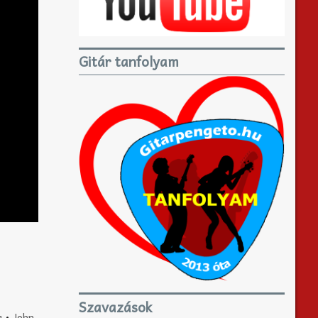
Gitár tanfolyam
Szavazások
a
•
John