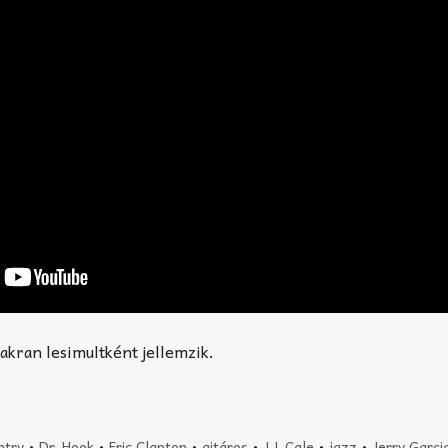
yakran lesimultként jellemzik.
ntry
•
Dr. Hook
•
Eric Clapton
•
gitáros
•
J.J. Cale
•
jazz
•
Jerry Garci