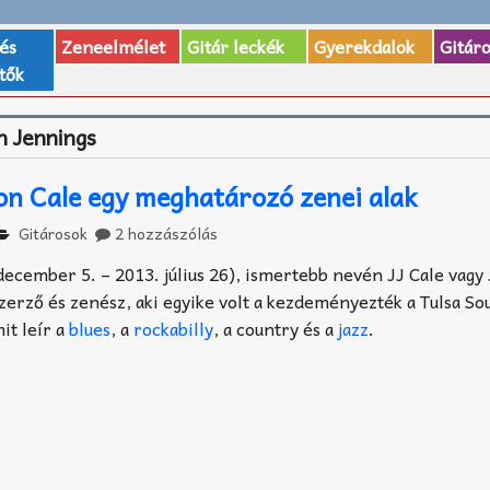
 és
Zeneelmélet
Gitár leckék
Gyerekdalok
Gitár
tők
 Jennings
n Cale egy meghatározó zenei alak
Gitárosok
2 hozzászólás
cember 5. – 2013. július 26), ismertebb nevén JJ Cale vagy J
zerző és zenész, aki egyike volt a kezdeményezték a Tulsa So
mit leír a
blues
, a
rockabilly
, a country és a
jazz
.