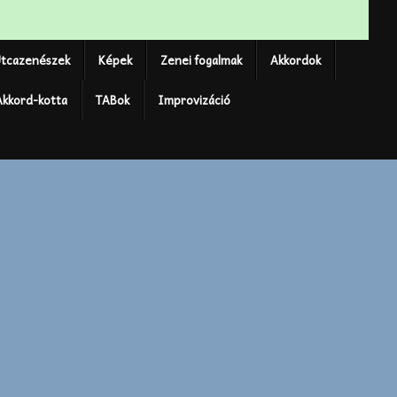
tcazenészek
Képek
Zenei fogalmak
Akkordok
Akkord-kotta
TABok
Improvizáció