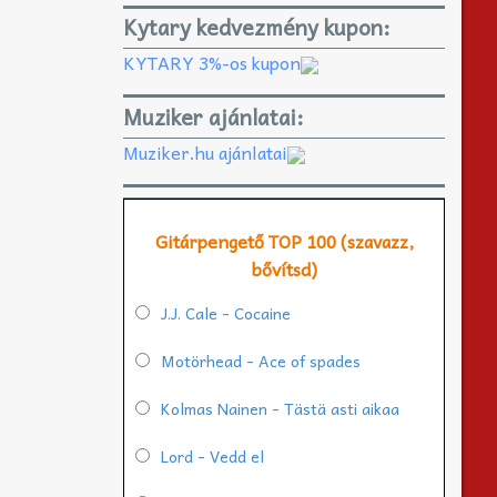
Kytary kedvezmény kupon:
KYTARY 3%-os kupon
Muziker ajánlatai:
Muziker.hu ajánlatai
Gitárpengető TOP 100 (szavazz,
bővítsd)
J.J. Cale - Cocaine
Motörhead - Ace of spades
Kolmas Nainen - Tästä asti aikaa
Lord - Vedd el