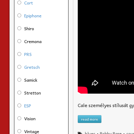
Cort
Epiphone
Shiro
Cremona
PRS
Gretsch
Samick
Stretton
Cale személyes stílusát g
ESP
Vision
read more
Vintage
blues
•
Bobby Bare
•
cou