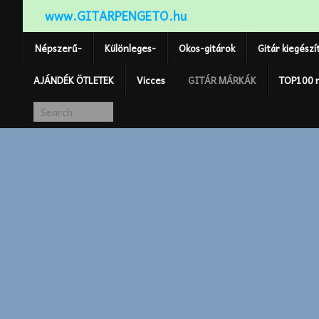
www.GITARPENGETO.hu
Népszerű-
Különleges-
Okos-gitárok
Gitár kiegészí
AJÁNDÉK ÖTLETEK
Vicces
GITÁR MÁRKÁK
TOP100 