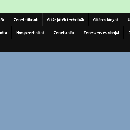
tők
Zenei stílusok
Gitár játék technikák
Gitáros lányok
U
nóta
Hangszerboltok
Zeneiskolák
Zeneszerzés alapjai