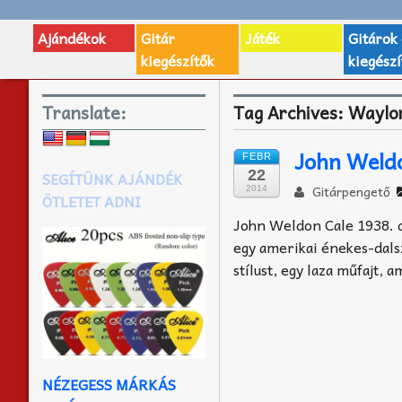
Ajándékok
Gitár
Játék
Gitárok
kiegészítők
kiegészí
Translate:
Tag Archives:
Waylon
John Weldo
FEBR
22
SEGÍTÜNK AJÁNDÉK
Gitárpengető
2014
ÖTLETET ADNI
John Weldon Cale 1938. de
egy amerikai énekes-dals
stílust, egy laza műfajt, a
NÉZEGESS MÁRKÁS