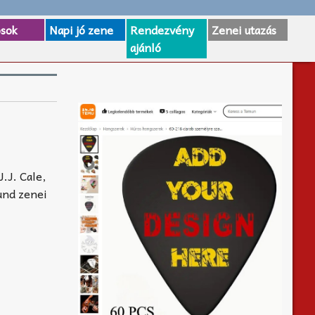
osok
Napi jó zene
Rendezvény
Zenei utazás
ajánló
.J. Cale,
und zenei