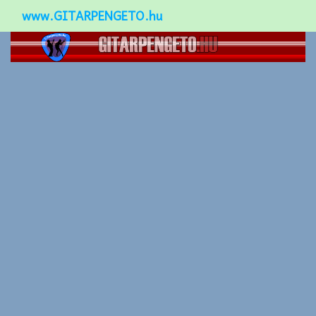
www.GITARPENGETO.hu
Népszerű-
Különleges-
Okos-gitárok
Gitár kiegészítők
Zenei stílusok
Gitár játék technikák
Gitáros lányok
Utcazenészek
Képek