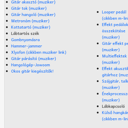
Gitár akasztó (muziker)
Gitár tok (muziker)
Looper pedál
Gitár hangoló (muziker)
(cikkben m-lin
Metronóm (muziker)
Effekt pedálo
Kottatartó (muziker)
összekötése
Lábtartós szék
(muziker)
Gombnyomásra
Gitár effekt p
Hammer-jammer
(muziker)
Xlyofon (cikkben muziker link)
Multieffektek
Gitár párásító (muziker)
(muziker)
Hangológép-Jowoom
Effekt akuszti
Okos gitár kiegészítők!
gitárhoz (muz
Szájgitár, tal
(muziker)
Énekprocessz
(muziker)
Lábkapcsoló
Külső hangká
(cikkben m-lin