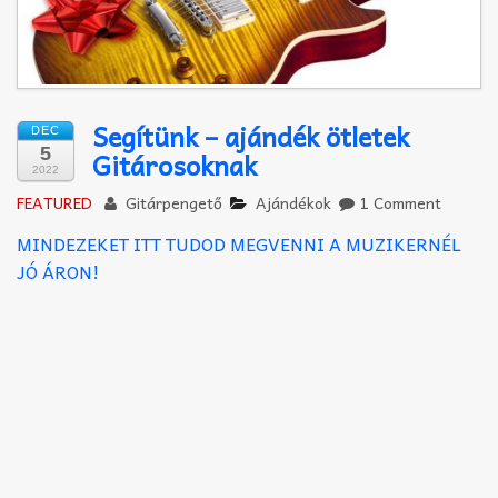
Akkord-kotta
TABok
Improvizáció
Segítünk – ajándék ötletek
DEC
5
Gitárosoknak
2022
FEATURED
Gitárpengető
Ajándékok
1 Comment
MINDEZEKET ITT TUDOD MEGVENNI A MUZIKERNÉL
JÓ ÁRON!