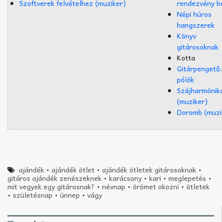
Szoftverek felvételhez (muziker)
rendezvény b
Népi húros
hangszerek
Könyv
gitárosoknak
Kotta
Gitárpengető
pólók
Szájharmónik
(muziker)
Doromb (muzi
ajándék
•
ajándék ötlet
•
ajándék ötletek gitárosoknak
•
gitáros ajándék zenészeknek
•
karácsony
•
kari
•
meglepetés
•
mit vegyek egy gitárosnak?
•
névnap
•
örömet okozni
•
ötletek
•
születésnap
•
ünnep
•
vágy