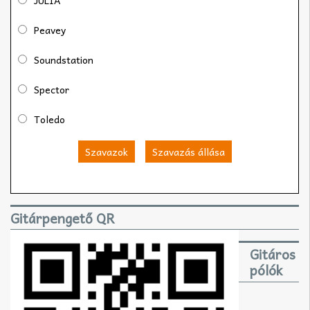
JULIA
Peavey
Soundstation
Spector
Toledo
Szavazok
Szavazás állása
Gitárpengető QR
Gitáros
pólók