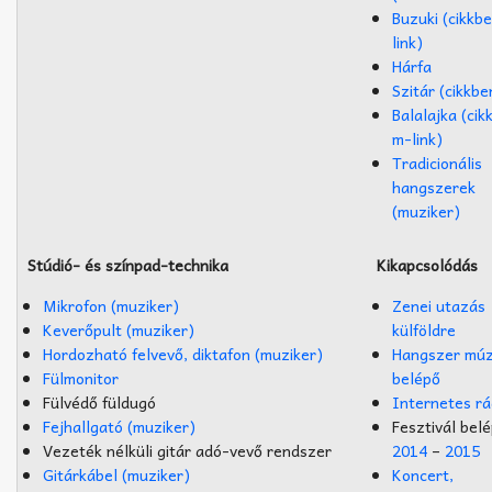
Buzuki (cikkb
link)
Hárfa
Szitár (cikkbe
Balalajka (cik
m-link)
Tradicionális
hangszerek
(muziker)
Stúdió- és színpad-technika
Kikapcsolódás
Mikrofon (muziker)
Zenei utazás
Keverőpult (muziker)
külföldre
Hordozható felvevő, diktafon (muziker)
Hangszer mú
Fülmonitor
belépő
Fülvédő füldugó
Internetes rá
Fejhallgató (muziker)
Fesztivál bel
Vezeték nélküli gitár adó-vevő rendszer
2014
–
2015
Gitárkábel (muziker)
Koncert,