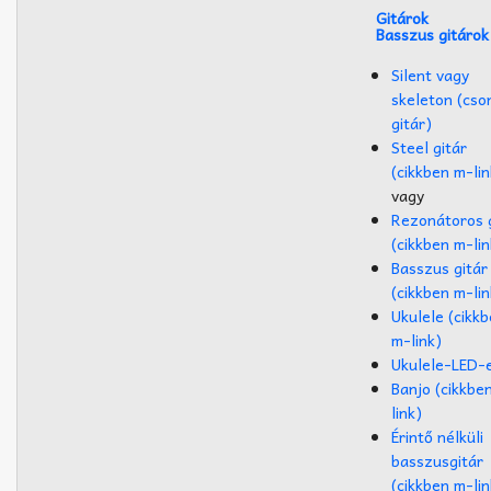
Gitárok
Basszus gitárok
Silent vagy
skeleton (cso
gitár)
Steel gitár
(cikkben m-lin
vagy
Rezonátoros g
(cikkben m-lin
Basszus gitár
(cikkben m-lin
Ukulele (cikk
m-link)
Ukulele-LED-
Banjo (cikkbe
link)
Érintő nélküli
basszusgitár
(cikkben m-lin