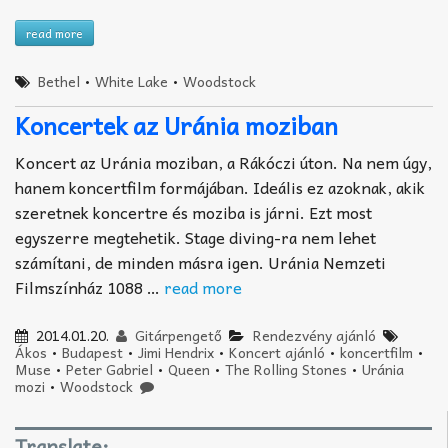
read more
Bethel
•
White Lake
•
Woodstock
Koncertek az Uránia moziban
Koncert az Uránia moziban, a Rákóczi úton. Na nem úgy,
hanem koncertfilm formájában. Ideális ez azoknak, akik
szeretnek koncertre és moziba is járni. Ezt most
egyszerre megtehetik. Stage diving-ra nem lehet
számítani, de minden másra igen. Uránia Nemzeti
Filmszínház 1088 …
read more
2014.01.20.
Gitárpengető
Rendezvény ajánló
Ákos
•
Budapest
•
Jimi Hendrix
•
Koncert ajánló
•
koncertfilm
•
Muse
•
Peter Gabriel
•
Queen
•
The Rolling Stones
•
Uránia
mozi
•
Woodstock
Translate: