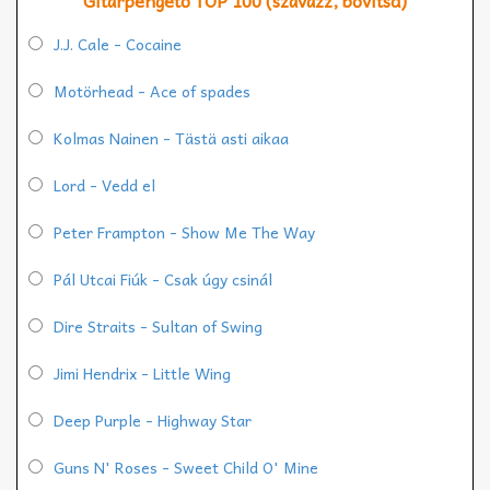
Gitárpengető TOP 100 (szavazz, bővítsd)
J.J. Cale - Cocaine
Motörhead - Ace of spades
Kolmas Nainen - Tästä asti aikaa
Lord - Vedd el
Peter Frampton - Show Me The Way
Pál Utcai Fiúk - Csak úgy csinál
Dire Straits - Sultan of Swing
Jimi Hendrix - Little Wing
Deep Purple - Highway Star
Guns N' Roses - Sweet Child O' Mine