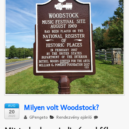
Akkord-kotta
TABok
Improvizáció
Milyen volt Woodstock?
AUG
20
GPengeto
Rendezvény ajánló
2020