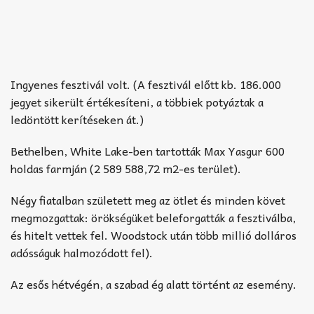
Ingyenes fesztivál volt. (A fesztivál előtt kb. 186.000
jegyet sikerült értékesíteni, a többiek potyáztak a
ledöntött kerítéseken át.)
Bethelben, White Lake-ben tartották Max Yasgur 600
holdas farmján (2 589 588,72 m2-es terület).
Négy fiatalban született meg az ötlet és minden követ
megmozgattak: örökségüket beleforgatták a fesztiválba,
és hitelt vettek fel. Woodstock után több millió dolláros
adósságuk halmozódott fel).
Az esős hétvégén, a szabad ég alatt történt az esemény.