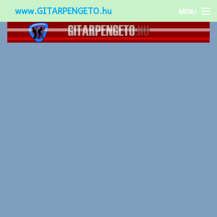
www.GITARPENGETO.hu
MENU
Népszerű-
Különleges-
Okos-gitárok
Gitár kiegészítők
Zenei stílusok
Gitár játék technikák
Gitáros lányok
Utcazenészek
Képek