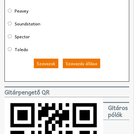
Peavey
Soundstation
Spector
Toledo
Szavazok
Szavazás állása
Gitárpengető QR
Gitáros
pólók