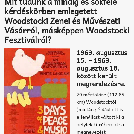
Mit tudunk a mindig és sokféle
kérdéskörben emlegetett
Woodstocki Zenei és Művészeti
Vásárról, másképpen Woodstocki
Fesztiválról?
1969. augusztus
15. – 1969.
augusztus 18.
között került
megrendezésre.
70 mérföldre (112,65
km) Woodstocktól
(miután például ott is
ellenállást váltott ki a
helyiek körében, de a
megnevezést