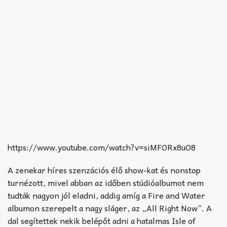
https://www.youtube.com/watch?v=siMFORx8uO8
A zenekar híres szenzációs élő show-kat és nonstop
turnézott, mivel abban az időben stúdióalbumot nem
tudták nagyon jól eladni, addig amíg a Fire and Water
albumon szerepelt a nagy sláger, az „All Right Now”. A
dal segítettek nekik belépőt adni a hatalmas Isle of