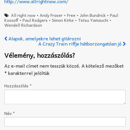
http://www.allrightnow.com/
All right now
•
Andy Fraser
•
Free
•
John Bundrick
•
Paul
Kossoff
•
Paul Rodgers
•
Simon Kirke
•
Tetsu Yamauchi
•
Wendell Richardson
Alapok, amelyekre lehet gitározni
A Crazy Train riffje hátborzongatóan jó
Vélemény, hozzászólás?
Az e-mail címet nem tesszük közzé.
A kötelező mezőket
*
karakterrel jelöltük
Hozzászólás
*
Név
*