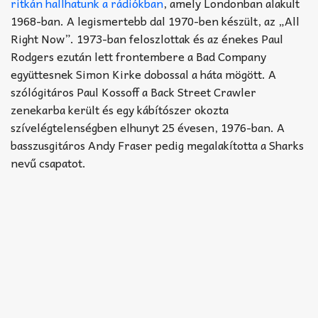
Akkord-kotta
ritkán hallhatunk a rádiókban
, amely Londonban alakult
1968-ban. A legismertebb dal 1970-ben készült, az „All
TABok
Right Now”. 1973-ban feloszlottak és az énekes Paul
Rodgers ezután lett frontembere a Bad Company
Improvizáció
együttesnek Simon Kirke dobossal a háta mögött. A
szólógitáros Paul Kossoff a Back Street Crawler
zenekarba került és egy kábítószer okozta
szívelégtelenségben elhunyt 25 évesen, 1976-ban. A
basszusgitáros Andy Fraser pedig megalakította a Sharks
nevű csapatot.