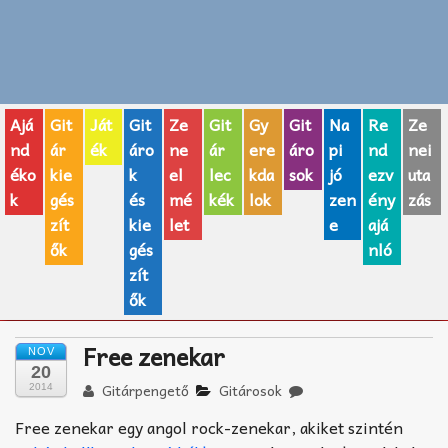
Zenei fogalmak
Akkordok
Ajá
Git
Ját
Git
Ze
Git
Gy
Git
Na
Re
Ze
AJÁNDÉK ÖTLETEK
nd
ár
ék
áro
ne
ár
ere
áro
pi
nd
nei
éko
kie
k
el
lec
kda
sok
jó
ezv
uta
Vicces
k
gés
és
mé
kék
lok
zen
ény
zás
GITÁR MÁRKÁK
zít
kie
let
e
ajá
ők
gés
nló
TOP100 nóta
zít
ők
Hangszerboltok
Free zenekar
NOV
Zeneiskolák
20
Gitárpengető
Gitárosok
2014
Zeneszerzés alapjai
Free zenekar egy angol rock-zenekar, akiket szintén