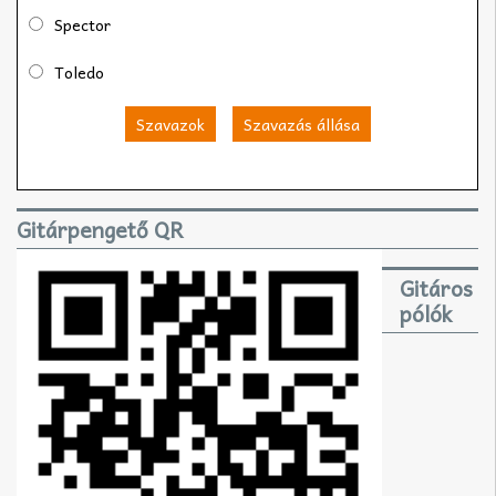
Spector
Toledo
Szavazok
Szavazás állása
Gitárpengető QR
Gitáros
pólók