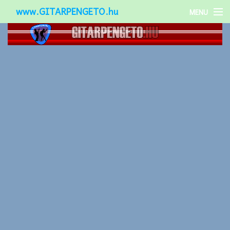
www.GITARPENGETO.hu
MENU
Népszerű-
Különleges-
Okos-gitárok
Gitár kiegészítők
Zenei stílusok
Gitár játék technikák
Gitáros lányok
Utcazenészek
Képek