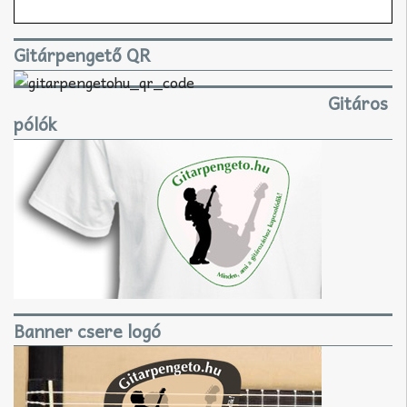
Gitárpengető QR
Gitáros
pólók
Banner csere logó