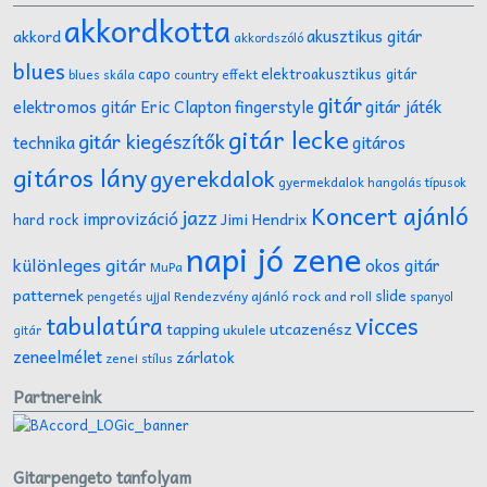
akkordkotta
akusztikus gitár
akkord
akkordszóló
blues
capo
elektroakusztikus gitár
effekt
blues skála
country
gitár
gitár játék
elektromos gitár
Eric Clapton
fingerstyle
gitár lecke
gitár kiegészítők
technika
gitáros
gitáros lány
gyerekdalok
gyermekdalok
hangolás típusok
Koncert ajánló
jazz
improvizáció
Jimi Hendrix
hard rock
napi jó zene
különleges gitár
okos gitár
MuPa
patternek
slide
Rendezvény ajánló
rock and roll
pengetés ujjal
spanyol
tabulatúra
vicces
tapping
utcazenész
ukulele
gitár
zeneelmélet
zárlatok
zenei stílus
Partnereink
Gitarpengeto tanfolyam