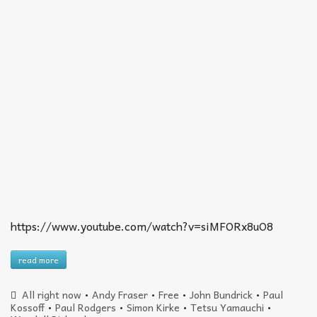
https://www.youtube.com/watch?v=siMFORx8uO8
read more
All right now
•
Andy Fraser
•
Free
•
John Bundrick
•
Paul
Kossoff
•
Paul Rodgers
•
Simon Kirke
•
Tetsu Yamauchi
•