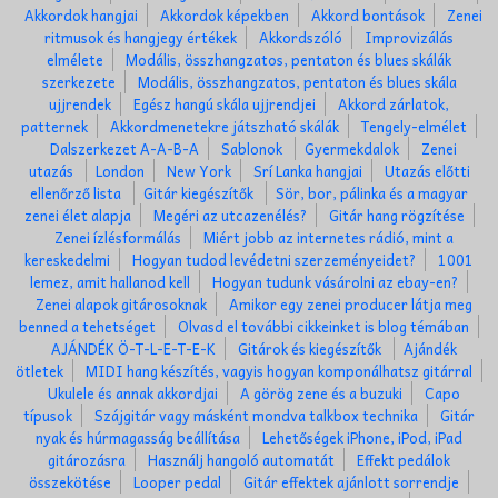
Akkordok hangjai
Akkordok képekben
Akkord bontások
Zenei
ritmusok és hangjegy értékek
Akkordszóló
Improvizálás
elmélete
Modális, összhangzatos, pentaton és blues skálák
szerkezete
Modális, összhangzatos, pentaton és blues skála
ujjrendek
Egész hangú skála ujjrendjei
Akkord zárlatok,
patternek
Akkordmenetekre játszható skálák
Tengely-elmélet
Dalszerkezet A-A-B-A
Sablonok
Gyermekdalok
Zenei
utazás
London
New York
Srí Lanka hangjai
Utazás előtti
ellenőrző lista
Gitár kiegészítők
Sör, bor, pálinka és a magyar
zenei élet alapja
Megéri az utcazenélés?
Gitár hang rögzítése
Zenei ízlésformálás
Miért jobb az internetes rádió, mint a
kereskedelmi
Hogyan tudod levédetni szerzeményeidet?
1001
lemez, amit hallanod kell
Hogyan tudunk vásárolni az ebay-en?
Zenei alapok gitárosoknak
Amikor egy zenei producer látja meg
benned a tehetséget
Olvasd el további cikkeinket is blog témában
AJÁNDÉK Ö-T-L-E-T-E-K
Gitárok és kiegészítők
Ajándék
ötletek
MIDI hang készítés, vagyis hogyan komponálhatsz gitárral
Ukulele és annak akkordjai
A görög zene és a buzuki
Capo
típusok
Szájgitár vagy másként mondva talkbox technika
Gitár
nyak és húrmagasság beállítása
Lehetőségek iPhone, iPod, iPad
gitározásra
Használj hangoló automatát
Effekt pedálok
összekötése
Looper pedal
Gitár effektek ajánlott sorrendje