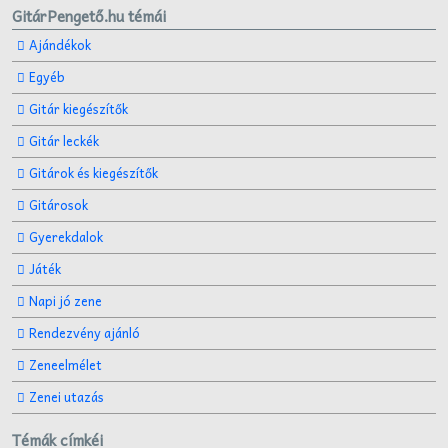
GitárPengető.hu témái
Ajándékok
Egyéb
Gitár kiegészítők
Gitár leckék
Gitárok és kiegészítők
Gitárosok
Gyerekdalok
Játék
Napi jó zene
Rendezvény ajánló
Zeneelmélet
Zenei utazás
Témák címkéi