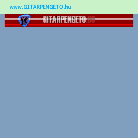
www.GITARPENGETO.hu
Népszerű-
Különleges-
Okos-gitárok
Gitár kiegészítők
Zenei stílusok
Gitár játék technikák
Gitáros lányok
Utcazenészek
Képek