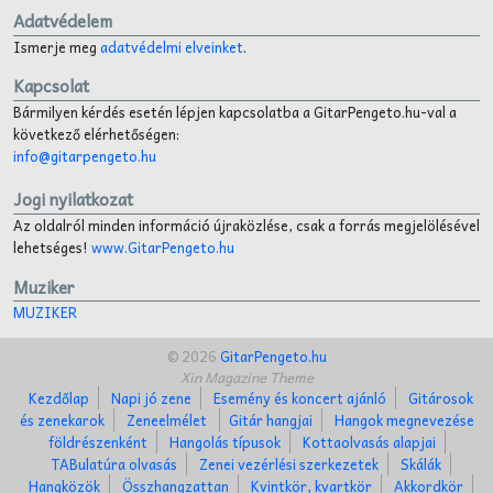
Adatvédelem
Ismerje meg
adatvédelmi elveinket
.
Kapcsolat
Bármilyen kérdés esetén lépjen kapcsolatba a GitarPengeto.hu-val a
következő elérhetőségen:
info@gitarpengeto.hu
Jogi nyilatkozat
Az oldalról minden információ újraközlése, csak a forrás megjelölésével
lehetséges!
www.GitarPengeto.hu
Muziker
MUZIKER
© 2026
GitarPengeto.hu
Xin Magazine Theme
Kezdőlap
Napi jó zene
Esemény és koncert ajánló
Gitárosok
és zenekarok
Zeneelmélet
Gitár hangjai
Hangok megnevezése
földrészenként
Hangolás típusok
Kottaolvasás alapjai
TABulatúra olvasás
Zenei vezérlési szerkezetek
Skálák
Hangközök
Összhangzattan
Kvintkör, kvartkör
Akkordkör