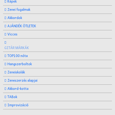
Képek
Zenei fogalmak
Akkordok
AJÁNDÉK ÖTLETEK
Vicces
GITÁR MÁRKÁK
TOP100 nóta
Hangszerboltok
Zeneiskolák
Zeneszerzés alapjai
Akkord-kotta
TABok
Improvizáció