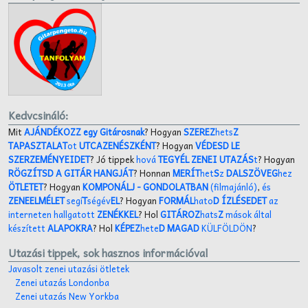
Kedvcsináló:
Mit
AJÁNDÉKOZZ egy Gitárosnak
? Hogyan
SZEREZ
hets
Z
TAPASZTALAT
ot
UTCAZENÉSZKÉNT
? Hogyan
VÉDESD LE
SZERZEMÉNYEIDET
? Jó tippek
hová
TEGYÉL ZENEI UTAZÁS
t
? Hogyan
RÖGZÍTSD A GITÁR HANGJÁT
? Honnan
MERÍT
het
S
z
DALSZÖVEG
hez
ÖTLETET
? Hogyan
KOMPONÁLJ
- GONDOLATBAN
(filmajánló)
,
és
ZENEELMÉLET
segí
T
ségév
EL
? Hogyan
FORMÁL
hato
D ÍZLÉSEDET
az
interneten hallgatott
ZENÉKKEL
? Hol
GITÁROZ
hats
Z
mások által
készített
ALAPOKRA
? Hol
KÉPEZ
hete
D MAGAD
KÜLFÖLDÖN
?
Utazási tippek, sok hasznos információval
Javasolt zenei utazási ötletek
Zenei utazás Londonba
Zenei utazás New Yorkba