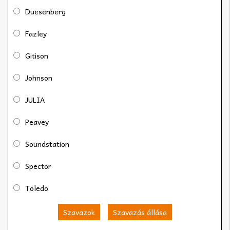
Duesenberg
Fazley
Gitison
Johnson
JULIA
Peavey
Soundstation
Spector
Toledo
Szavazok
Szavazás állása