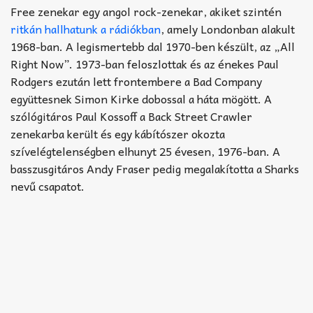
Akkord-kotta
Free zenekar egy angol rock-zenekar, akiket szintén
ritkán hallhatunk a rádiókban
, amely Londonban alakult
TABok
1968-ban. A legismertebb dal 1970-ben készült, az „All
Right Now”. 1973-ban feloszlottak és az énekes Paul
Improvizáció
Rodgers ezután lett frontembere a Bad Company
együttesnek Simon Kirke dobossal a háta mögött. A
szólógitáros Paul Kossoff a Back Street Crawler
zenekarba került és egy kábítószer okozta
szívelégtelenségben elhunyt 25 évesen, 1976-ban. A
basszusgitáros Andy Fraser pedig megalakította a Sharks
nevű csapatot.