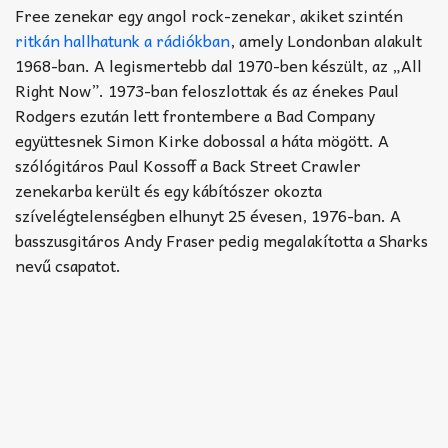
Akkord-kotta
Free zenekar egy angol rock-zenekar, akiket szintén
ritkán hallhatunk a rádiókban
, amely Londonban alakult
TABok
1968-ban. A legismertebb dal 1970-ben készült, az „All
Right Now”. 1973-ban feloszlottak és az énekes Paul
Improvizáció
Rodgers ezután lett frontembere a Bad Company
együttesnek Simon Kirke dobossal a háta mögött. A
szólógitáros Paul Kossoff a Back Street Crawler
zenekarba került és egy kábítószer okozta
szívelégtelenségben elhunyt 25 évesen, 1976-ban. A
basszusgitáros Andy Fraser pedig megalakította a Sharks
nevű csapatot.