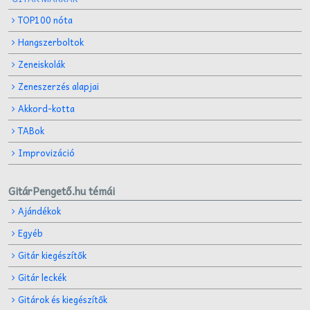
TOP100 nóta
Hangszerboltok
Zeneiskolák
Zeneszerzés alapjai
Akkord-kotta
TABok
Improvizáció
GitárPengető.hu témái
Ajándékok
Egyéb
Gitár kiegészítők
Gitár leckék
Gitárok és kiegészítők