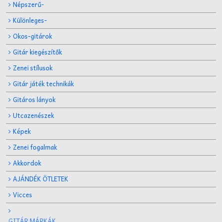
Népszerű-
Különleges-
Okos-gitárok
Gitár kiegészítők
Zenei stílusok
Gitár játék technikák
Gitáros lányok
Utcazenészek
Képek
Zenei fogalmak
Akkordok
AJÁNDÉK ÖTLETEK
Vicces
GITÁR MÁRKÁK