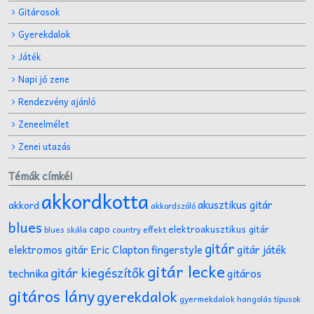
Gitárosok
Gyerekdalok
Játék
Napi jó zene
Rendezvény ajánló
Zeneelmélet
Zenei utazás
Témák címkéi
akkordkotta
akusztikus gitár
akkord
akkordszóló
blues
capo
elektroakusztikus gitár
effekt
blues skála
country
gitár
gitár játék
elektromos gitár
Eric Clapton
fingerstyle
gitár lecke
gitár kiegészítők
technika
gitáros
gitáros lány
gyerekdalok
gyermekdalok
hangolás típusok