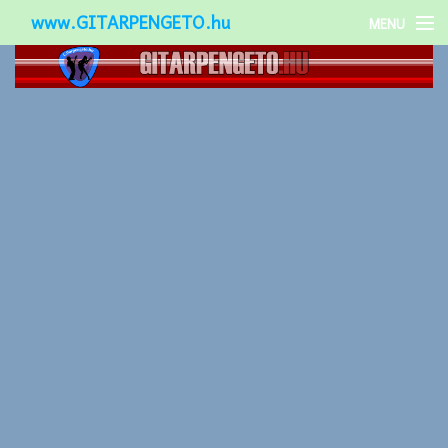
www.GITARPENGETO.hu
MENU
Népszerű-
Különleges-
Okos-gitárok
Gitár kiegészítők
Zenei stílusok
Gitár játék technikák
Gitáros lányok
Utcazenészek
Képek