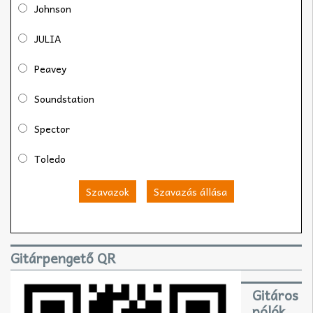
Johnson
JULIA
Peavey
Soundstation
Spector
Toledo
Szavazok
Szavazás állása
Gitárpengető QR
Gitáros
pólók