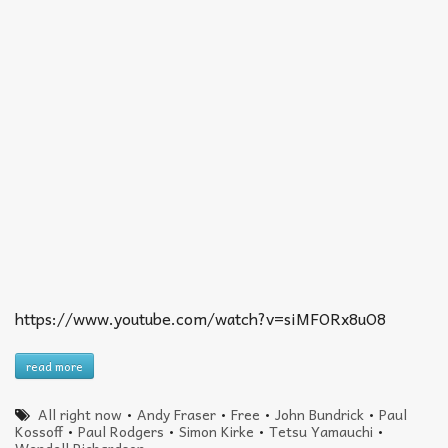
https://www.youtube.com/watch?v=siMFORx8uO8
read more
All right now
•
Andy Fraser
•
Free
•
John Bundrick
•
Paul
Kossoff
•
Paul Rodgers
•
Simon Kirke
•
Tetsu Yamauchi
•
Wendell Richardson