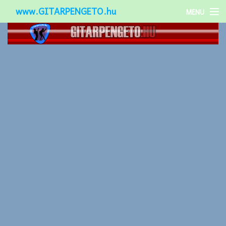
www.GITARPENGETO.hu
MENU
Népszerű-
Különleges-
Okos-gitárok
Gitár kiegészítők
Zenei stílusok
Gitár játék technikák
Gitáros lányok
Utcazenészek
Képek