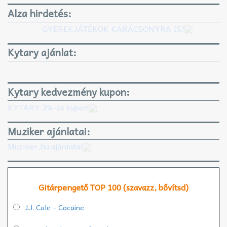
Alza hirdetés:
GYEREKJÁTÉKOK KARÁCSONYRA IS!
Kytary ajánlat:
Kytary kedvezmény kupon:
KYTARY 3%-os kupon
Muziker ajánlatai:
Muziker.hu ajánlatai
Gitárpengető TOP 100 (szavazz, bővítsd)
J.J. Cale - Cocaine