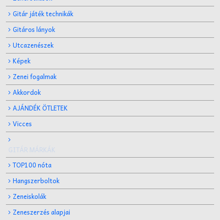
Gitár játék technikák
Gitáros lányok
Utcazenészek
Képek
Zenei fogalmak
Akkordok
AJÁNDÉK ÖTLETEK
Vicces
GITÁR MÁRKÁK
TOP100 nóta
Hangszerboltok
Zeneiskolák
Zeneszerzés alapjai