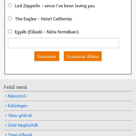
Led Zeppelin - since i've been loving you
The Eagles - Hotel California
Egyéb (Előadó - Nóta formában):
Szavazok
Szavazás állása
Felső menü
Népszerű-
Különleges-
Okos-gitárok
Gitár kiegészítők
Zenei stílusok