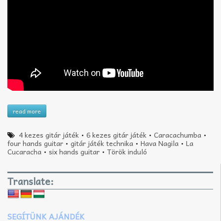
read more
4 kezes gitár játék
•
6 kezes gitár játék
•
Caracachumba
•
four hands guitar
•
gitár játék technika
•
Hava Nagila
•
La
Cucaracha
•
six hands guitar
•
Török induló
Translate:
SEGÍTÜNK AJÁNDÉK