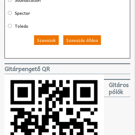
Soundstation
Spector
Toledo
Szavazok
Szavazás állása
Gitárpengető QR
Gitáros
pólók