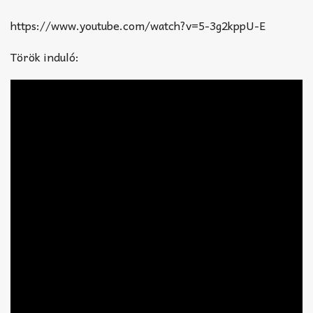
https://www.youtube.com/watch?v=5-3g2kppU-E
Török induló: