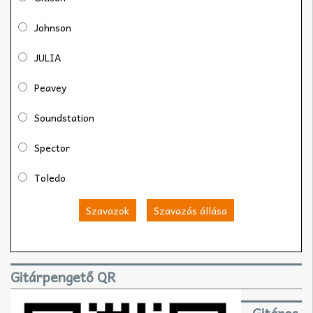
Johnson
JULIA
Peavey
Soundstation
Spector
Toledo
Szavazok
Szavazás állása
Gitárpengető QR