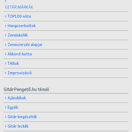
GITÁR MÁRKÁK
TOP100 nóta
Hangszerboltok
Zeneiskolák
Zeneszerzés alapjai
Akkord-kotta
TABok
Improvizáció
GitárPengető.hu témái
Ajándékok
Egyéb
Gitár kiegészítők
Gitár leckék