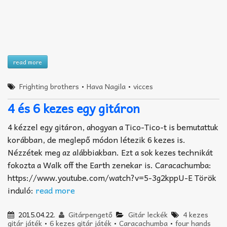
read more
Frighting brothers
•
Hava Nagila
•
vicces
4 és 6 kezes egy gitáron
4 kézzel egy gitáron, ahogyan a Tico-Tico-t is bemutattuk
korábban, de meglepő módon létezik 6 kezes is.
Nézzétek meg az alábbiakban. Ezt a sok kezes technikát
fokozta a Walk off the Earth zenekar is. Caracachumba:
https://www.youtube.com/watch?v=5-3g2kppU-E Török
induló:
read more
2015.04.22.
Gitárpengető
Gitár leckék
4 kezes
gitár játék
•
6 kezes gitár játék
•
Caracachumba
•
four hands