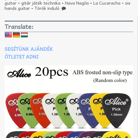
guitar
•
gitár játék technika
•
Hava Nagila
•
La Cucaracha
•
six
hands guitar
•
Török induló
Translate:
SEGÍTÜNK AJÁNDÉK
ÖTLETET ADNI