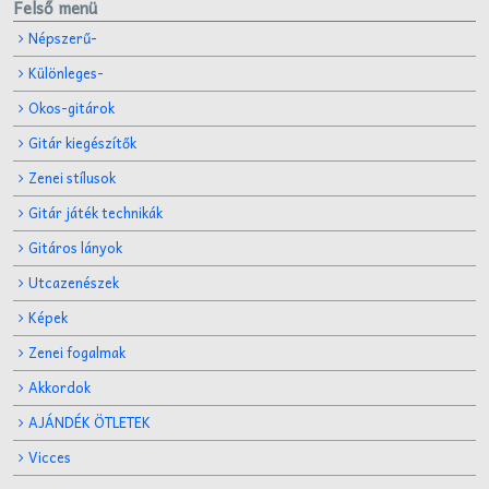
Felső menü
Népszerű-
Különleges-
Okos-gitárok
Gitár kiegészítők
Zenei stílusok
Gitár játék technikák
Gitáros lányok
Utcazenészek
Képek
Zenei fogalmak
Akkordok
AJÁNDÉK ÖTLETEK
Vicces