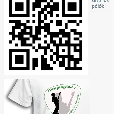
Gitáros
pólók