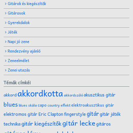
Gitárok és kiegészítők
Gitárosok
Gyerekdalok
Játék
Napi jó zene
Rendezvény ajánló
Zeneelmélet
Zenei utazás
Témák címkéi
akkordkotta
akusztikus gitár
akkord
akkordszóló
blues
capo
elektroakusztikus gitár
effekt
blues skála
country
gitár
gitár játék
elektromos gitár
Eric Clapton
fingerstyle
gitár lecke
gitár kiegészítők
technika
gitáros