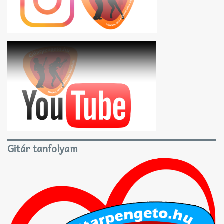
Gitár tanfolyam