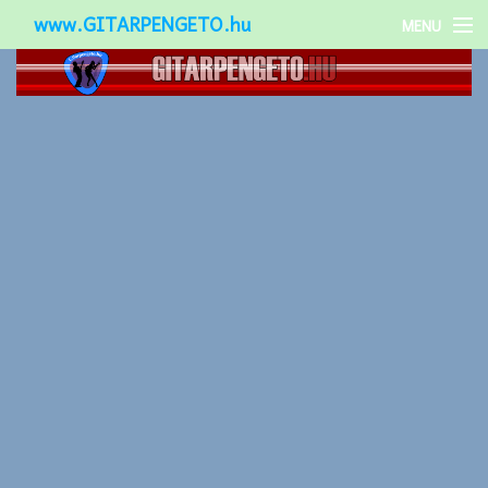
www.GITARPENGETO.hu
MENU
Népszerű-
Különleges-
Okos-gitárok
Gitár kiegészítők
Zenei stílusok
Gitár játék technikák
Gitáros lányok
Utcazenészek
Képek