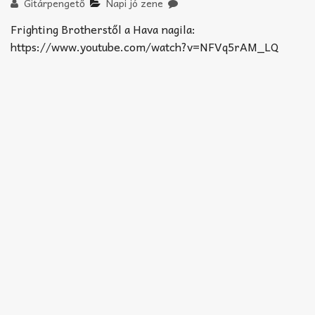
Akkord-kotta
Gitárpengető
Napi jó zene
Frighting Brotherstől a Hava nagila:
TABok
https://www.youtube.com/watch?v=NFVq5rAM_LQ
Improvizáció