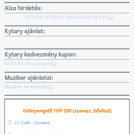
Alza hirdetés:
GYEREKJÁTÉKOK KARÁCSONYRA IS!
Kytary ajánlat:
Kytary kedvezmény kupon:
KYTARY 3%-os kupon
Muziker ajánlatai:
Muziker.hu ajánlatai
Gitárpengető TOP 100 (szavazz, bővítsd)
J.J. Cale - Cocaine