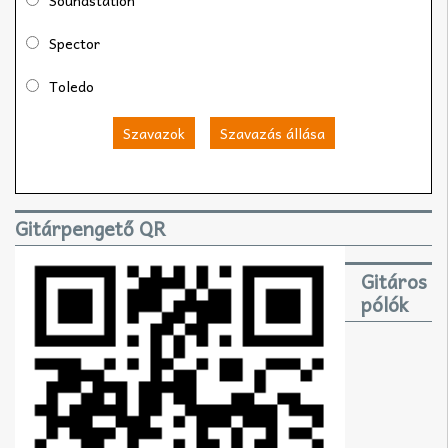
Soundstation
Spector
Toledo
Szavazok
Szavazás állása
Gitárpengető QR
Gitáros
pólók