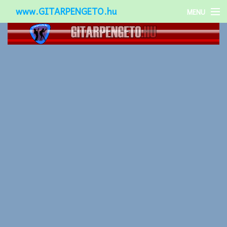
www.GITARPENGETO.hu
MENU
Népszerű-
Különleges-
Okos-gitárok
Gitár kiegészítők
Zenei stílusok
Gitár játék technikák
Gitáros lányok
Utcazenészek
Képek