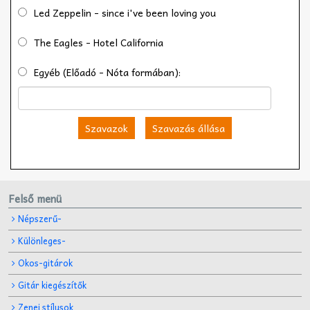
Led Zeppelin - since i've been loving you
The Eagles - Hotel California
Egyéb (Előadó - Nóta formában):
Szavazok
Szavazás állása
Felső menü
Népszerű-
Különleges-
Okos-gitárok
Gitár kiegészítők
Zenei stílusok