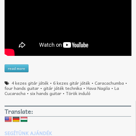
read more
4 kezes gitár játék
•
6 kezes gitár játék
•
Caracachumba
•
four hands guitar
•
gitár játék technika
•
Hava Nagila
•
La
Cucaracha
•
six hands guitar
•
Török induló
Translate:
SEGÍTÜNK AJÁNDÉK