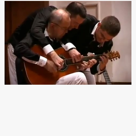
Akkord-kotta
TABok
Improvizáció