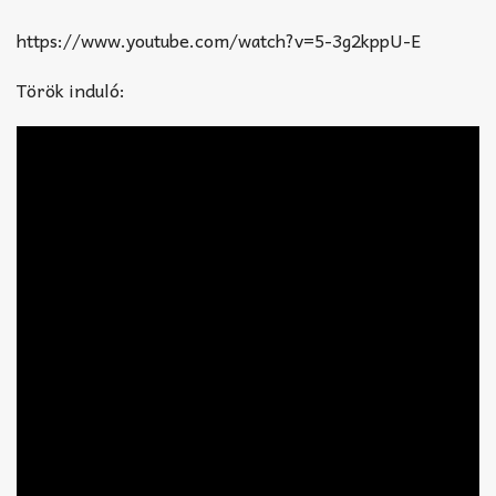
https://www.youtube.com/watch?v=5-3g2kppU-E
Török induló: