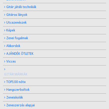
Gitár játék technikák
Gitáros lányok
Utcazenészek
Képek
Zenei fogalmak
Akkordok
AJÁNDÉK ÖTLETEK
Vicces
GITÁR MÁRKÁK
TOP100 nóta
Hangszerboltok
Zeneiskolák
Zeneszerzés alapjai