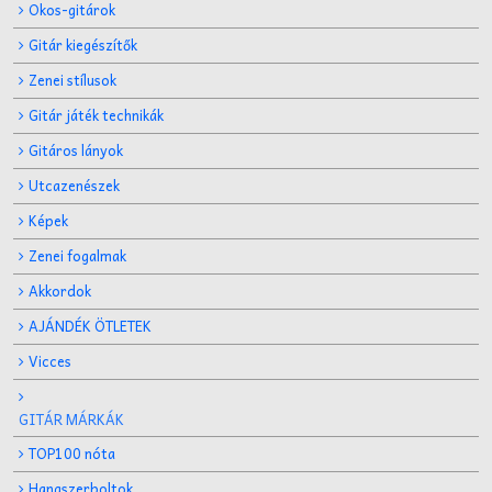
Okos-gitárok
Gitár kiegészítők
Zenei stílusok
Gitár játék technikák
Gitáros lányok
Utcazenészek
Képek
Zenei fogalmak
Akkordok
AJÁNDÉK ÖTLETEK
Vicces
GITÁR MÁRKÁK
TOP100 nóta
Hangszerboltok