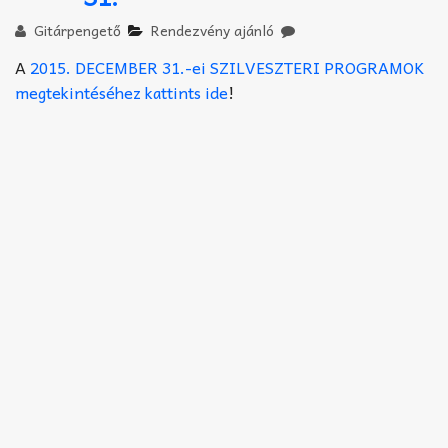
Akkord-kotta
Gitárpengető
Rendezvény ajánló
TABok
A
2015. DECEMBER 31.-ei SZILVESZTERI PROGRAMOK
megtekintéséhez kattints ide
!
Improvizáció