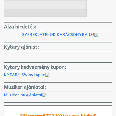
Alza hirdetés:
GYEREKJÁTÉKOK KARÁCSONYRA IS!
Kytary ajánlat:
Kytary kedvezmény kupon:
KYTARY 3%-os kupon
Muziker ajánlatai:
Muziker.hu ajánlatai
Gitárpengető TOP 100 (szavazz, bővítsd)