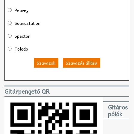
Peavey
Soundstation
Spector
Toledo
Szavazok
Szavazás állása
Gitárpengető QR
Gitáros
pólók