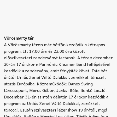
Vörösmarty tér
A Vörösmarty téren már hétfőn kezdődik a kétnapos
program. Itt 17.00 óra és 23.00 óra között
előszilveszteri rendezvényt tartanak. A téren december
30-án 17 órakor a Pannónia Klezmer Band fellépésével
kezdődik a rendezvény, amit fényjáték követ. Este hét
órától Uniós Zenei Váltó Dalokkal, zenékkel, tánccal,
utazás Európába. Közreműködők: Danex Swing
tánccsoport, Maros Gábor, Jankai Béla, Benkő László.
December 31-én szintén délután 17 órakor kezdődik a
program az Uniós Zenei Váltó Dalokkal, zenékkel,
tánccal. Ezután szilveszteri lézershow 19 órától, majd
fényjáték. Fellép a Marshall együttes, Török Ádám és a