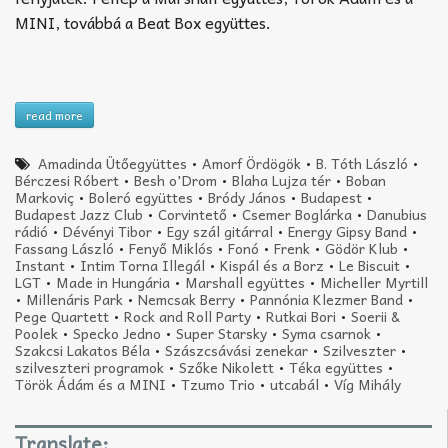
MINI, továbbá a Beat Box együttes.
read more
Amadinda Ütőegyüttes
•
Amorf Ördögök
•
B. Tóth László
•
Bérczesi Róbert
•
Besh o'Drom
•
Blaha Lujza tér
•
Boban
Markoviç
•
Boleró együttes
•
Bródy János
•
Budapest
•
Budapest Jazz Club
•
Corvintető
•
Csemer Boglárka
•
Danubius
rádió
•
Dévényi Tibor
•
Egy szál gitárral
•
Energy Gipsy Band
•
Fassang László
•
Fenyő Miklós
•
Fonó
•
Frenk
•
Gödör Klub
•
Instant
•
Intim Torna Illegál
•
Kispál és a Borz
•
Le Biscuit
•
LGT
•
Made in Hungária
•
Marshall együttes
•
Micheller Myrtill
•
Millenáris Park
•
Nemcsak Berry
•
Pannónia Klezmer Band
•
Pege Quartett
•
Rock and Roll Party
•
Rutkai Bori
•
Soerii &
Poolek
•
Specko Jedno
•
Super Starsky
•
Syma csarnok
•
Szakcsi Lakatos Béla
•
Szászcsávási zenekar
•
Szilveszter
•
szilveszteri programok
•
Szőke Nikolett
•
Téka együttes
•
Török Ádám és a MINI
•
Tzumo Trio
•
utcabál
•
Víg Mihály
Translate: