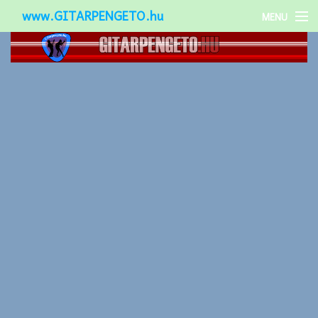
www.GITARPENGETO.hu
MENU
Népszerű-
Különleges-
Okos-gitárok
Gitár kiegészítők
Zenei stílusok
Gitár játék technikák
Gitáros lányok
Utcazenészek
Képek