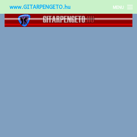
www.GITARPENGETO.hu
MENU
Népszerű-
Különleges-
Okos-gitárok
Gitár kiegészítők
Zenei stílusok
Gitár játék technikák
Gitáros lányok
Utcazenészek
Képek