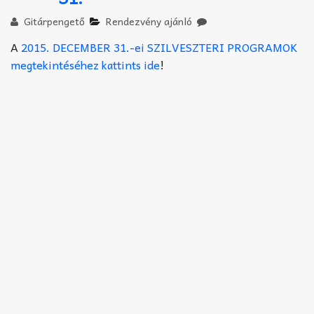
Akkord-kotta
Gitárpengető
Rendezvény ajánló
TABok
A
2015. DECEMBER 31.-ei SZILVESZTERI PROGRAMOK
megtekintéséhez kattints ide
!
Improvizáció