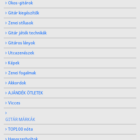
Okos-gitárok
Gitár kiegészítők
Zenei stílusok
Gitár játék technikák
Gitáros lányok
Utcazenészek
Képek
Zenei fogalmak
Akkordok
AJÁNDÉK ÖTLETEK
Vicces
GITÁR MÁRKÁK
TOP100 nóta
Hangszerboltok