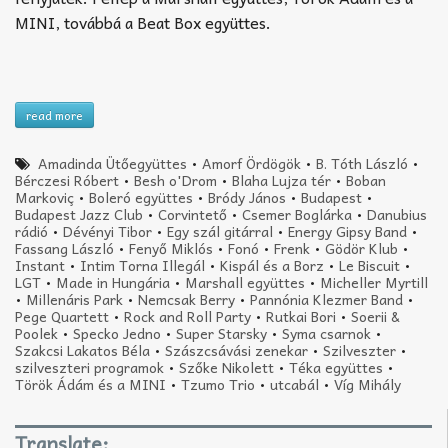
MINI, továbbá a Beat Box együttes.
read more
Amadinda Ütőegyüttes
•
Amorf Ördögök
•
B. Tóth László
•
Bérczesi Róbert
•
Besh o'Drom
•
Blaha Lujza tér
•
Boban
Markoviç
•
Boleró együttes
•
Bródy János
•
Budapest
•
Budapest Jazz Club
•
Corvintető
•
Csemer Boglárka
•
Danubius
rádió
•
Dévényi Tibor
•
Egy szál gitárral
•
Energy Gipsy Band
•
Fassang László
•
Fenyő Miklós
•
Fonó
•
Frenk
•
Gödör Klub
•
Instant
•
Intim Torna Illegál
•
Kispál és a Borz
•
Le Biscuit
•
LGT
•
Made in Hungária
•
Marshall együttes
•
Micheller Myrtill
•
Millenáris Park
•
Nemcsak Berry
•
Pannónia Klezmer Band
•
Pege Quartett
•
Rock and Roll Party
•
Rutkai Bori
•
Soerii &
Poolek
•
Specko Jedno
•
Super Starsky
•
Syma csarnok
•
Szakcsi Lakatos Béla
•
Szászcsávási zenekar
•
Szilveszter
•
szilveszteri programok
•
Szőke Nikolett
•
Téka együttes
•
Török Ádám és a MINI
•
Tzumo Trio
•
utcabál
•
Víg Mihály
Translate: