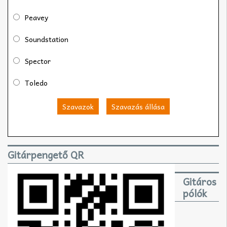
Peavey
Soundstation
Spector
Toledo
Szavazok
Szavazás állása
Gitárpengető QR
Gitáros
pólók