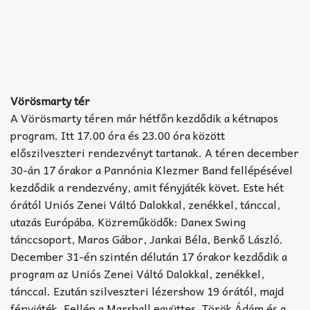
Vörösmarty tér
A Vörösmarty téren már hétfőn kezdődik a kétnapos
program. Itt 17.00 óra és 23.00 óra között
előszilveszteri rendezvényt tartanak. A téren december
30-án 17 órakor a Pannónia Klezmer Band fellépésével
kezdődik a rendezvény, amit fényjáték követ. Este hét
órától Uniós Zenei Váltó Dalokkal, zenékkel, tánccal,
utazás Európába. Közreműködők: Danex Swing
tánccsoport, Maros Gábor, Jankai Béla, Benkő László.
December 31-én szintén délután 17 órakor kezdődik a
program az Uniós Zenei Váltó Dalokkal, zenékkel,
tánccal. Ezután szilveszteri lézershow 19 órától, majd
fényjáték. Fellép a Marshall együttes, Török Ádám és a