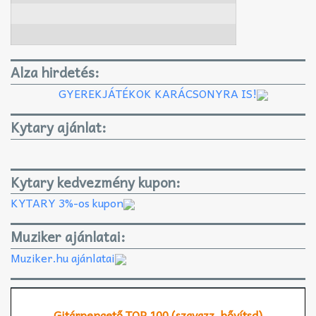
Alza hirdetés:
GYEREKJÁTÉKOK KARÁCSONYRA IS!
Kytary ajánlat:
Kytary kedvezmény kupon:
KYTARY 3%-os kupon
Muziker ajánlatai:
Muziker.hu ajánlatai
Gitárpengető TOP 100 (szavazz, bővítsd)