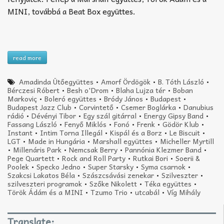
MINI, továbbá a Beat Box együttes.
read more
Amadinda Ütőegyüttes
•
Amorf Ördögök
•
B. Tóth László
•
Bérczesi Róbert
•
Besh o'Drom
•
Blaha Lujza tér
•
Boban
Markoviç
•
Boleró együttes
•
Bródy János
•
Budapest
•
Budapest Jazz Club
•
Corvintető
•
Csemer Boglárka
•
Danubius
rádió
•
Dévényi Tibor
•
Egy szál gitárral
•
Energy Gipsy Band
•
Fassang László
•
Fenyő Miklós
•
Fonó
•
Frenk
•
Gödör Klub
•
Instant
•
Intim Torna Illegál
•
Kispál és a Borz
•
Le Biscuit
•
LGT
•
Made in Hungária
•
Marshall együttes
•
Micheller Myrtill
•
Millenáris Park
•
Nemcsak Berry
•
Pannónia Klezmer Band
•
Pege Quartett
•
Rock and Roll Party
•
Rutkai Bori
•
Soerii &
Poolek
•
Specko Jedno
•
Super Starsky
•
Syma csarnok
•
Szakcsi Lakatos Béla
•
Szászcsávási zenekar
•
Szilveszter
•
szilveszteri programok
•
Szőke Nikolett
•
Téka együttes
•
Török Ádám és a MINI
•
Tzumo Trio
•
utcabál
•
Víg Mihály
Translate: