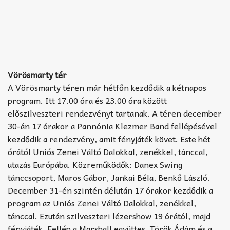
Vörösmarty tér
A Vörösmarty téren már hétfőn kezdődik a kétnapos
program. Itt 17.00 óra és 23.00 óra között
előszilveszteri rendezvényt tartanak. A téren december
30-án 17 órakor a Pannónia Klezmer Band fellépésével
kezdődik a rendezvény, amit fényjáték követ. Este hét
órától Uniós Zenei Váltó Dalokkal, zenékkel, tánccal,
utazás Európába. Közreműködők: Danex Swing
tánccsoport, Maros Gábor, Jankai Béla, Benkő László.
December 31-én szintén délután 17 órakor kezdődik a
program az Uniós Zenei Váltó Dalokkal, zenékkel,
tánccal. Ezután szilveszteri lézershow 19 órától, majd
fényjáték. Fellép a Marshall együttes, Török Ádám és a