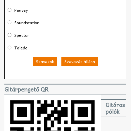
Peavey
Soundstation
Spector
Toledo
Szavazok
Szavazás állása
Gitárpengető QR
Gitáros
pólók