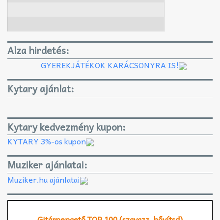
Alza hirdetés:
GYEREKJÁTÉKOK KARÁCSONYRA IS!
Kytary ajánlat:
Kytary kedvezmény kupon:
KYTARY 3%-os kupon
Muziker ajánlatai:
Muziker.hu ajánlatai
Gitárpengető TOP 100 (szavazz, bővítsd)