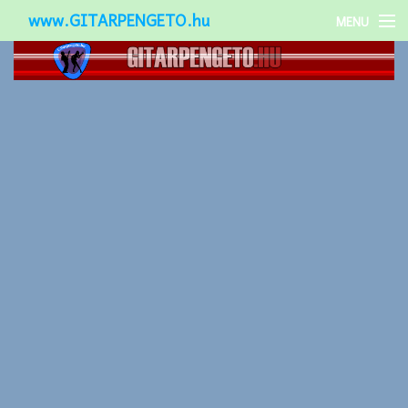
www.GITARPENGETO.hu
MENU
Népszerű-
Különleges-
Okos-gitárok
Gitár kiegészítők
Zenei stílusok
Gitár játék technikák
Gitáros lányok
Utcazenészek
Képek