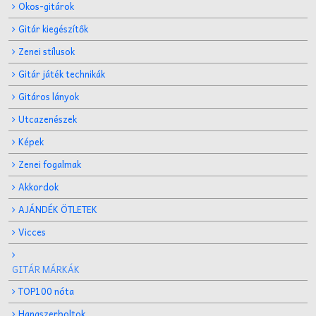
Okos-gitárok
Gitár kiegészítők
Zenei stílusok
Gitár játék technikák
Gitáros lányok
Utcazenészek
Képek
Zenei fogalmak
Akkordok
AJÁNDÉK ÖTLETEK
Vicces
GITÁR MÁRKÁK
TOP100 nóta
Hangszerboltok