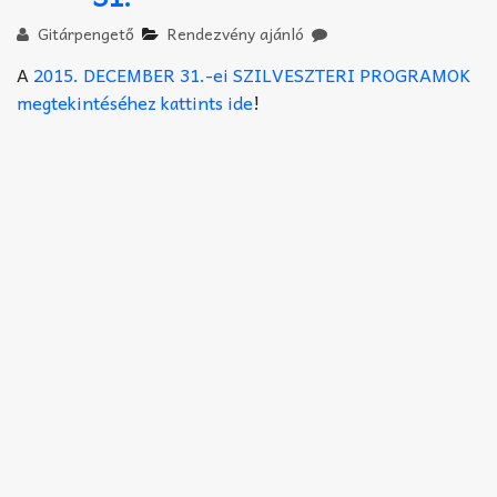
Akkord-kotta
Gitárpengető
Rendezvény ajánló
TABok
A
2015. DECEMBER 31.-ei SZILVESZTERI PROGRAMOK
megtekintéséhez kattints ide
!
Improvizáció