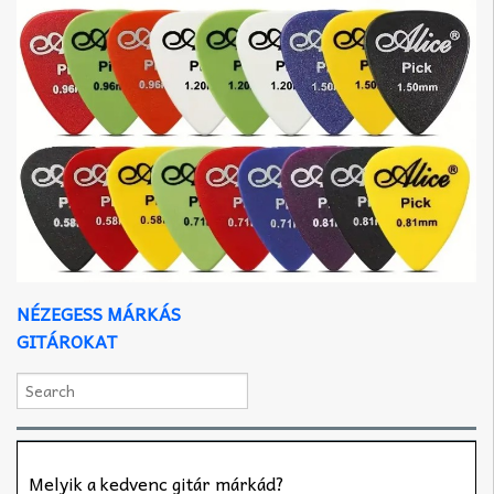
NÉZEGESS MÁRKÁS
GITÁROKAT
Melyik a kedvenc gitár márkád?