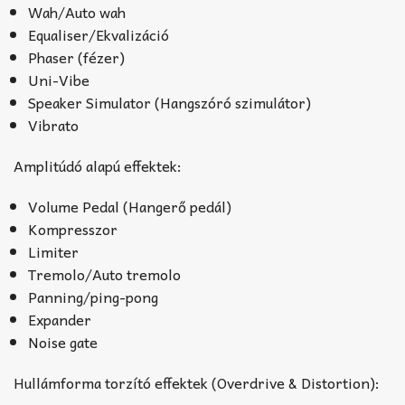
Wah/Auto wah
Equaliser/Ekvalizáció
Phaser (fézer)
Uni-Vibe
Speaker Simulator (Hangszóró szimulátor)
Vibrato
Amplitúdó alapú effektek:
Volume Pedal (Hangerő pedál)
Kompresszor
Limiter
Tremolo/Auto tremolo
Panning/ping-pong
Expander
Noise gate
Hullámforma torzító effektek (Overdrive & Distortion):