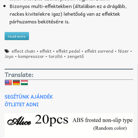
Bizonyos multi-effektekben (általában ez a drágább,
rackes kivitelekre igaz) lehetőség van az effektek
párhuzamos bekötésére is.
read more
effect chain
•
effekt
•
effekt pedal
•
effekt sorrend
•
fézer
•
Joyo
•
kompresszor
•
torzító
•
zengető
Translate:
SEGÍTÜNK AJÁNDÉK
ÖTLETET ADNI