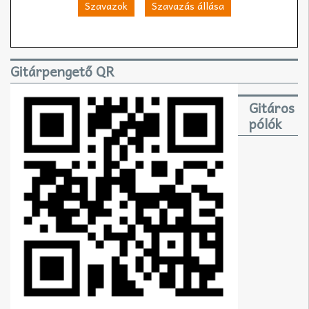
Szavazok
Szavazás állása
Gitárpengető QR
Gitáros
pólók