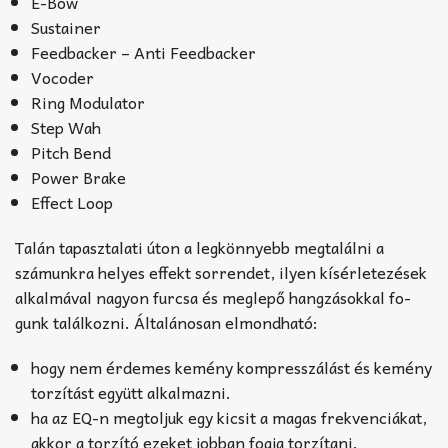
E-Bow
Sustainer
Feedbacker – Anti Feedbacker
Vocoder
Ring Modulator
Step Wah
Pitch Bend
Power Brake
Effect Loop
Talán tapasztalati úton a legkönnyebb megtalálni a
számunkra helyes effekt sorrendet, ilyen kísérle­te­zések
alkalmával nagyon furcsa és meglepő hangzásokkal fo­
gunk találkozni. Általánosan elmondható:
hogy nem érdemes kemény kom­presszá­lást és kemény
torzítást együtt alkalmazni.
ha az EQ-n megtoljuk egy kicsit a magas frek­venciákat,
akkor a torzító ezeket jobban fogja torzítani.