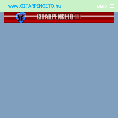
www.GITARPENGETO.hu
MENU
Népszerű-
Különleges-
Okos-gitárok
Gitár kiegészítők
Zenei stílusok
Gitár játék technikák
Gitáros lányok
Utcazenészek
Képek