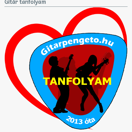
Gitár tanfolyam