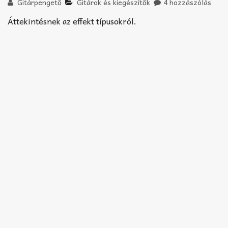
Akkord-kotta
Gitárpengető
Gitárok és kiegészítők
4 hozzászólás
Áttekintésnek az effekt típusokról.
TABok
Improvizáció