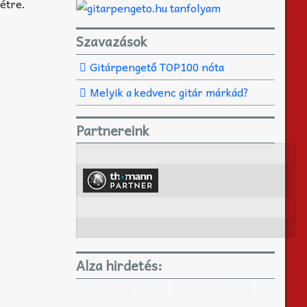
étre.
Szavazások
Gitárpengető TOP100 nóta
Melyik a kedvenc gitár márkád?
Partnereink
Alza hirdetés:
GYEREKJÁTÉKOK KARÁCSONYRA IS!