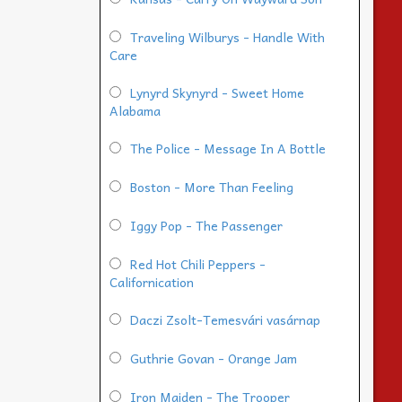
Traveling Wilburys - Handle With
Care
Lynyrd Skynyrd - Sweet Home
Alabama
The Police - Message In A Bottle
Boston - More Than Feeling
Iggy Pop - The Passenger
Red Hot Chili Peppers -
Californication
Daczi Zsolt-Temesvári vasárnap
Guthrie Govan - Orange Jam
Iron Maiden - The Trooper