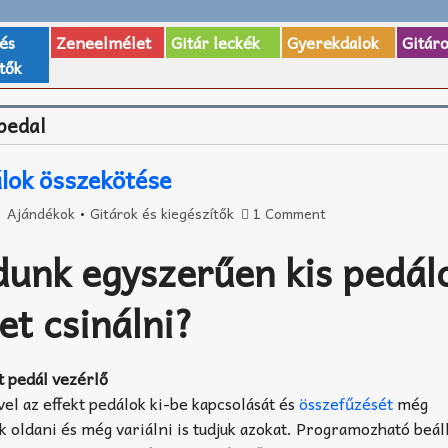
 és
Zeneelmélet
Gitár leckék
Gyerekdalok
Gitár
tők
 pedal
álok összekötése
Ajándékok
•
Gitárok és kiegészítők
1 Comment
unk egyszerűen kis pedál
et csinálni?
kt pedál vezérlő
vel az effekt pedálok ki-be kapcsolását és
összefűzését
még
oldani és még variálni is tudjuk azokat. Programozható beáll