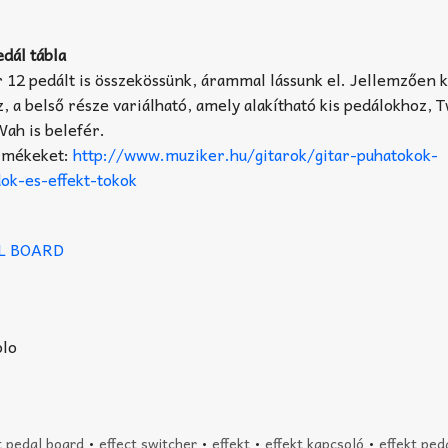
edál tábla
r 12 pedált is összekössünk, árammal lássunk el. Jellemzően
, a belső része variálható, amely alakítható kis pedálokhoz, 
Wah is belefér.
ermékeket:
http://www.muziker.hu/gitarok/gitar-puhatokok-
k-es-effekt-tokok
AL BOARD
t pedal board
•
effect switcher
•
effekt
•
effekt kapcsoló
•
effekt ped