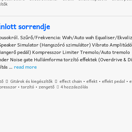
zítők
ánlott sorrendje
típusokról. Szűrő/Frekvencia: Wah/Auto wah Equaliser/Ekvali
Speaker Simulator (Hangszóró szimulátor) Vibrato Amplitúdó
(Hangerő pedál) Kompresszor Limiter Tremolo/Auto tremolo
er Noise gate Hullámforma torzító effektek (Overdrive & Di
zítás …
read more
tő
Gitárok és kiegészítők
effect chain
•
effekt
•
effekt pedal
•
e
presszor
•
torzító
•
zengető
4 hozzászólás