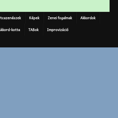
tcazenészek
Képek
Zenei fogalmak
Akkordok
Akkord-kotta
TABok
Improvizáció