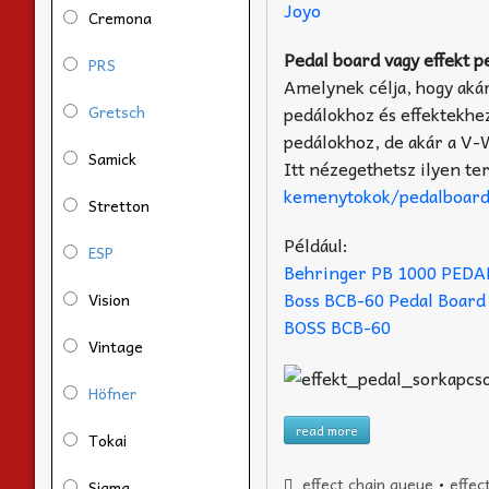
Joyo
Cremona
Pedal board vagy effekt p
PRS
Amelynek célja, hogy aká
Gretsch
pedálokhoz és effektekhez
pedálokhoz, de akár a V-
Samick
Itt nézegethetsz ilyen t
kemenytokok/pedalboardo
Stretton
Például:
ESP
Behringer PB 1000 PED
Boss BCB-60 Pedal Board
Vision
BOSS BCB-60
Vintage
Höfner
read more
Tokai
effect chain queue
•
effec
Sigma