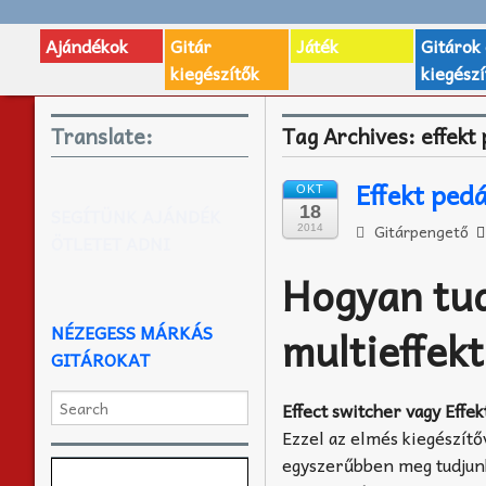
Ajándékok
Gitár
Játék
Gitárok
kiegészítők
kiegészí
Translate:
Tag Archives:
effekt
Effekt ped
OKT
18
SEGÍTÜNK AJÁNDÉK
Gitárpengető
2014
ÖTLETET ADNI
Hogyan tud
NÉZEGESS MÁRKÁS
multieffekt
GITÁROKAT
Effect switcher vagy Effe
Ezzel az elmés kiegészítő
egyszerűbben meg tudjunk 