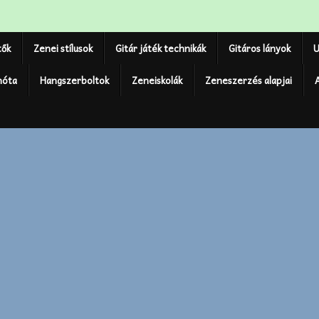
tők
Zenei stílusok
Gitár játék technikák
Gitáros lányok
U
nóta
Hangszerboltok
Zeneiskolák
Zeneszerzés alapjai