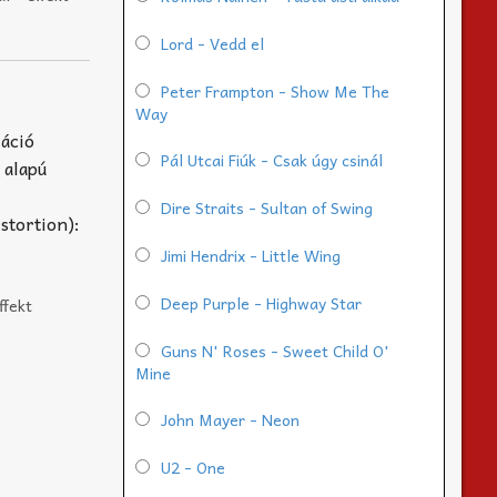
Lord - Vedd el
Peter Frampton - Show Me The
Way
záció
Pál Utcai Fiúk - Csak úgy csinál
 alapú
Dire Straits - Sultan of Swing
stortion):
Jimi Hendrix - Little Wing
Deep Purple - Highway Star
ffekt
Guns N' Roses - Sweet Child O'
Mine
John Mayer - Neon
U2 - One