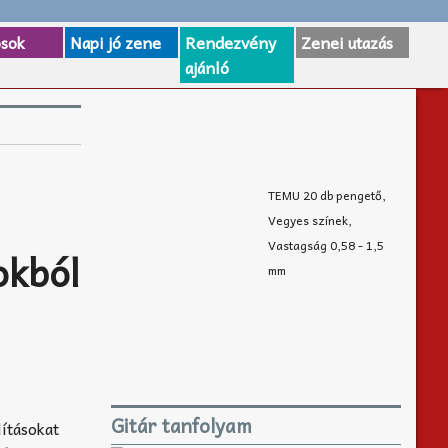
osok
Napi jó zene
Rendezvény
Zenei utazás
ajánló
TEMU 20 db pengető,
Vegyes színek,
Vastagság 0,58 - 1,5
okból
mm
Gitár tanfolyam
ításokat