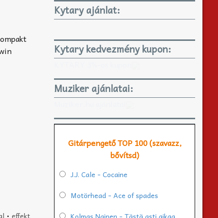
Kytary ajánlat:
 kompakt
Kytary kedvezmény kupon:
Twin
KYTARY 3%-os kupon
Muziker ajánlatai:
Muziker.hu ajánlatai
Gitárpengető TOP 100 (szavazz,
bővítsd)
J.J. Cale - Cocaine
Motörhead - Ace of spades
al
•
effekt
Kolmas Nainen - Tästä asti aikaa