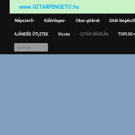
www.GITARPENGETO.hu
Népszerű-
Különleges-
Okos-gitárok
Gitár kiegészí
AJÁNDÉK ÖTLETEK
Vicces
GITÁR MÁRKÁK
TOP100 