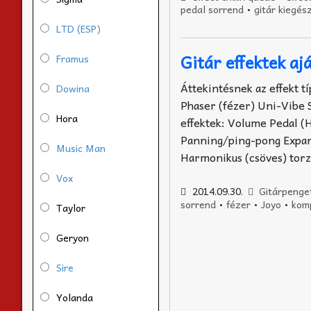
pedal sorrend
•
gitár kiegés
LTD (ESP)
Gitár effektek aj
Framus
Áttekintésnek az effekt 
Dowina
Phaser (fézer) Uni-Vibe 
Hora
effektek: Volume Pedal 
Panning/ping-pong Expand
Music Man
Harmonikus (csöves) tor
Vox
2014.09.30.
Gitárpenge
sorrend
•
fézer
•
Joyo
•
kom
Taylor
Geryon
Sire
Yolanda