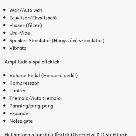
Wah/Auto wah
Equaliser/Ekvalizáció
Phaser (fézer)
Uni-Vibe
Speaker Simulator (Hangszóró szimulátor)
Vibrato
Amplitúdó alapú effektek:
Volume Pedal (Hangerő pedál)
Kompresszor
Limiter
Tremolo/Auto tremolo
Panning/ping-pong
Expander
Noise gate
Hullámforma torzító effektek (Overdrive & Distortion):