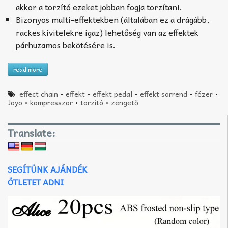
akkor a torzító ezeket jobban fogja torzítani.
Bizonyos multi-effektekben (általában ez a drágább,
rackes kivitelekre igaz) lehetőség van az effektek
párhuzamos bekötésére is.
read more
effect chain
•
effekt
•
effekt pedal
•
effekt sorrend
•
fézer
•
Joyo
•
kompresszor
•
torzító
•
zengető
Translate:
SEGÍTÜNK AJÁNDÉK
ÖTLETET ADNI