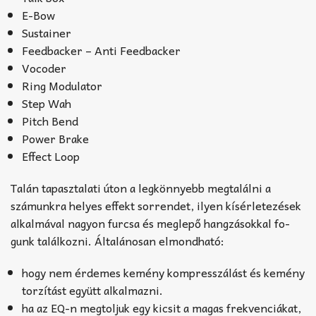
E-Bow
Sustainer
Feedbacker – Anti Feedbacker
Vocoder
Ring Modulator
Step Wah
Pitch Bend
Power Brake
Effect Loop
Talán tapasztalati úton a legkönnyebb megtalálni a
számunkra helyes effekt sorrendet, ilyen kísérle­te­zések
alkalmával nagyon furcsa és meglepő hangzásokkal fo­
gunk találkozni. Általánosan elmondható:
hogy nem érdemes kemény kom­presszá­lást és kemény
torzítást együtt alkalmazni.
ha az EQ-n megtoljuk egy kicsit a magas frek­venciákat,