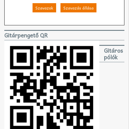
Szavazok
Szavazás állása
Gitárpengető QR
Gitáros
pólók