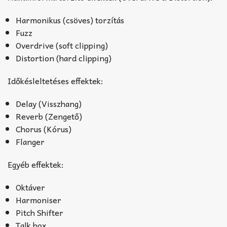
Harmonikus (csöves) torzítás
Fuzz
Overdrive (soft clipping)
Distortion (hard clipping)
Időkésleltetéses effektek:
Delay (Visszhang)
Reverb (Zengető)
Chorus (Kórus)
Flanger
Egyéb effektek:
Oktáver
Harmoniser
Pitch Shifter
Talk box