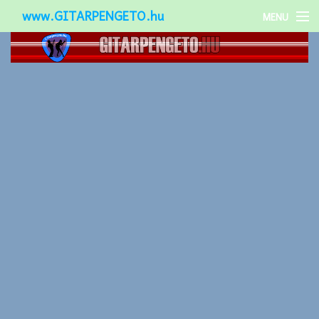
www.GITARPENGETO.hu
MENU
Népszerű-
Különleges-
Okos-gitárok
Gitár kiegészítők
Zenei stílusok
Gitár játék technikák
Gitáros lányok
Utcazenészek
Képek