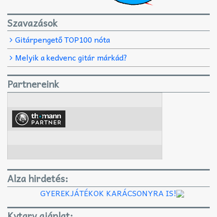
Szavazások
Gitárpengető TOP100 nóta
Melyik a kedvenc gitár márkád?
Partnereink
Alza hirdetés:
GYEREKJÁTÉKOK KARÁCSONYRA IS!
Kytary ajánlat: