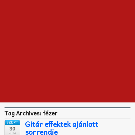
Akkord-kotta
TABok
Improvizáció
Tag Archives:
fézer
Gitár effektek ajánlott
SZEPT
30
sorrendje
2014