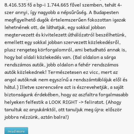
8.416.535 fő a bp-i 1.744.665 fővel szemben, tehát 4-
szer annyi, így nagyobb a népsűrűség. A Budapesten
megfigyelhető dugók értelemszerűen fokozottan igazak
lehetnének ott, de láthatjuk, egy sokkal jobban
megtervezett és kivitelezett úthálózatról beszélhetünk,
emellett egy sokkal jobban szervezett közlekedésről,
plusz rengeteg körforgalomról, ami betudható annak is,
hogy bal oldali közlekedés van. (Bal oldalon a sárga
rendszámos autók, jobb oldalon a fehér rendszámos
autók közlekednek! Természetesen ez vicc, mert az
angol autóknak nem egyszínű a rendszámtáblájuk elől és
hátul.) Illetve szerencsére azt is észrevehetjük, a saját
biztonságunk érdekében, hogy az aszfaltra forgalmasabb
helyeken felfestik a LOOK RIGHT -> feliratot. (Ahogy
tanultuk az anyukánktól, ott tanuljuk meg újra: először
jobbra nézzünk, aztán balra!)
read more