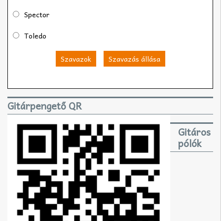
Spector
Toledo
Szavazok
Szavazás állása
Gitárpengető QR
Gitáros
pólók