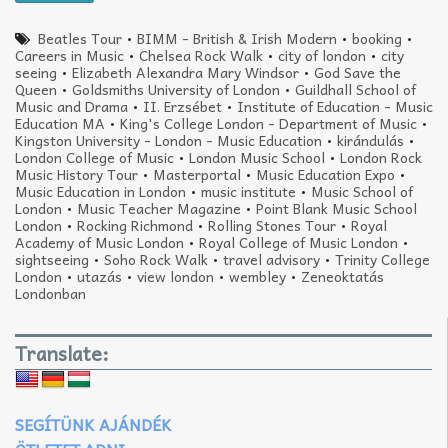
Beatles Tour
•
BIMM - British & Irish Modern
•
booking
•
Careers in Music
•
Chelsea Rock Walk
•
city of london
•
city
seeing
•
Elizabeth Alexandra Mary Windsor
•
God Save the
Queen
•
Goldsmiths University of London
•
Guildhall School of
Music and Drama
•
II. Erzsébet
•
Institute of Education - Music
Education MA
•
King's College London - Department of Music
•
Kingston University - London - Music Education
•
kirándulás
•
London College of Music
•
London Music School
•
London Rock
Music History Tour
•
Masterportal
•
Music Education Expo
•
Music Education in London
•
music institute
•
Music School of
London
•
Music Teacher Magazine
•
Point Blank Music School
London
•
Rocking Richmond
•
Rolling Stones Tour
•
Royal
Academy of Music London
•
Royal College of Music London
•
sightseeing
•
Soho Rock Walk
•
travel advisory
•
Trinity College
London
•
utazás
•
view london
•
wembley
•
Zeneoktatás
Londonban
Translate:
SEGÍTÜNK AJÁNDÉK