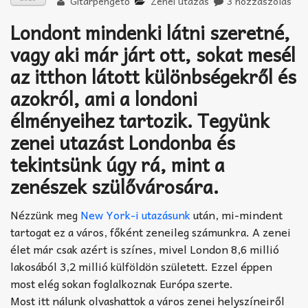
Gitárpengető
Zenei utazás
3 hozzászólás
Akkord-kotta
Londont mindenki látni szeretné,
TABok
vagy aki már járt ott, sokat mesél
Improvizáció
az itthon látott különbségekről és
azokról, ami a londoni
élményeihez tartozik. Tegyünk
zenei utazást Londonba és
tekintsünk úgy rá, mint a
zenészek szülővárosára.
Nézzünk meg
New York-i utazásunk
után, mi-mindent
tartogat ez a város, főként zeneileg számunkra. A zenei
élet már csak azért is színes, mivel London 8,6 millió
lakosából 3,2 millió külföldön született. Ezzel éppen
most elég sokan foglalkoznak Európa szerte.
Most itt nálunk olvashattok a város zenei helyszíneiről