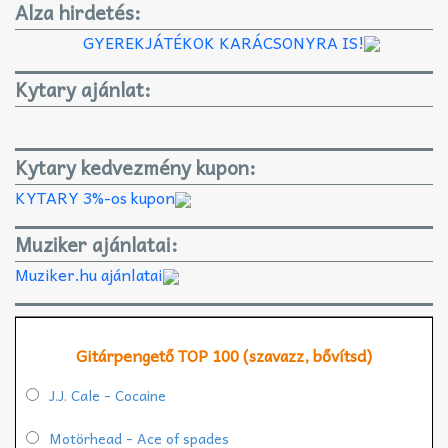
Alza hirdetés:
GYEREKJÁTÉKOK KARÁCSONYRA IS!
Kytary ajánlat:
Kytary kedvezmény kupon:
KYTARY 3%-os kupon
Muziker ajánlatai:
Muziker.hu ajánlatai
Gitárpengető TOP 100 (szavazz, bővítsd)
J.J. Cale - Cocaine
Motörhead - Ace of spades