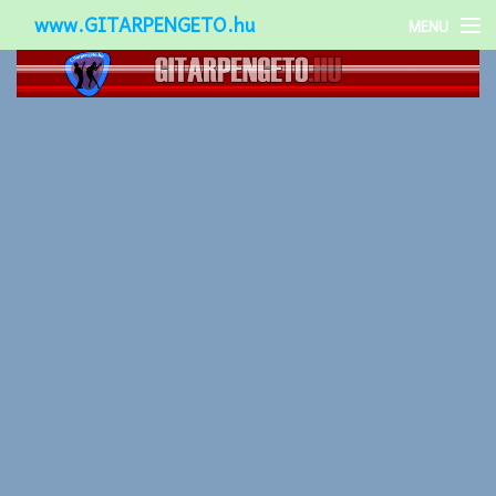
www.GITARPENGETO.hu
MENU
Népszerű-
Különleges-
Okos-gitárok
Gitár kiegészítők
Zenei stílusok
Gitár játék technikák
Gitáros lányok
Utcazenészek
Képek