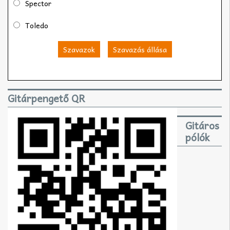
Spector
Toledo
Szavazok
Szavazás állása
Gitárpengető QR
Gitáros
pólók