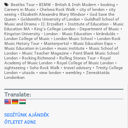
Beatles Tour
•
BIMM - British & Irish Modern
•
booking
•
Careers in Music
•
Chelsea Rock Walk
•
city of london
•
city
seeing
•
Elizabeth Alexandra Mary Windsor
•
God Save the
Queen
•
Goldsmiths University of London
•
Guildhall School of
Music and Drama
•
II. Erzsébet
•
Institute of Education - Music
Education MA
•
King's College London - Department of Music
•
Kingston University - London - Music Education
•
kirándulás
•
London College of Music
•
London Music School
•
London Rock
Music History Tour
•
Masterportal
•
Music Education Expo
•
Music Education in London
•
music institute
•
Music School of
London
•
Music Teacher Magazine
•
Point Blank Music School
London
•
Rocking Richmond
•
Rolling Stones Tour
•
Royal
Academy of Music London
•
Royal College of Music London
•
sightseeing
•
Soho Rock Walk
•
travel advisory
•
Trinity College
London
•
utazás
•
view london
•
wembley
•
Zeneoktatás
Londonban
Translate:
SEGÍTÜNK AJÁNDÉK
ÖTLETET ADNI