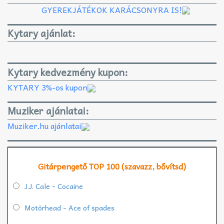
GYEREKJÁTÉKOK KARÁCSONYRA IS!
Kytary ajánlat:
Kytary kedvezmény kupon:
KYTARY 3%-os kupon
Muziker ajánlatai:
Muziker.hu ajánlatai
Gitárpengető TOP 100 (szavazz, bővítsd)
J.J. Cale - Cocaine
Motörhead - Ace of spades