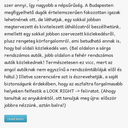
szer annyi, így nagyobb a népsűrűség. A Budapesten
megfigyelhető dugók értelemszerűen fokozottan igazak
lehetnének ott, de láthatjuk, egy sokkal jobban
megtervezett és kivitelezett úthálózatról beszélhetünk,
emellett egy sokkal jobban szervezett közlekedésről,
plusz rengeteg körforgalomról, ami betudható annak is,
hogy bal oldali közlekedés van. (Bal oldalon a sárga
rendszámos autók, jobb oldalon a fehér rendszámos
autók közlekednek! Természetesen ez vicc, mert az
angol autóknak nem egyszínű a rendszámtáblájuk elől és
hátul.) Illetve szerencsére azt is észrevehetjük, a saját
biztonságunk érdekében, hogy az aszfaltra forgalmasabb
helyeken felfestik a LOOK RIGHT -> feliratot. (Ahogy
tanultuk az anyukánktól, ott tanuljuk meg újra: először
jobbra nézzünk, aztán balra!)
read more