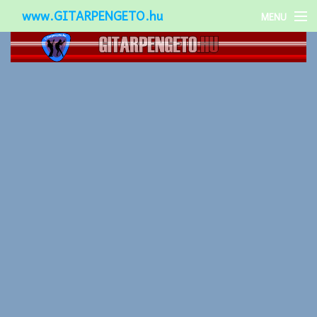
www.GITARPENGETO.hu
MENU
Népszerű-
Különleges-
Okos-gitárok
Gitár kiegészítők
Zenei stílusok
Gitár játék technikák
Gitáros lányok
Utcazenészek
Képek