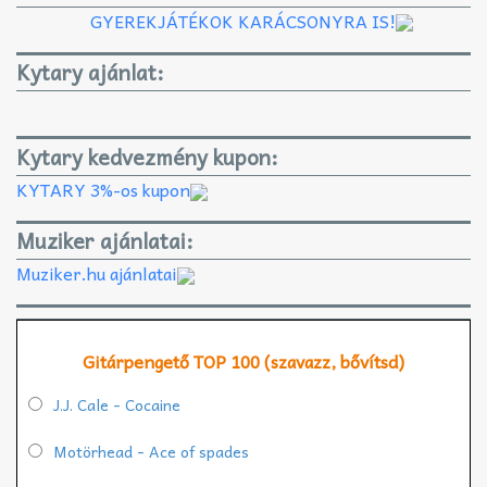
GYEREKJÁTÉKOK KARÁCSONYRA IS!
Kytary ajánlat:
Kytary kedvezmény kupon:
KYTARY 3%-os kupon
Muziker ajánlatai:
Muziker.hu ajánlatai
Gitárpengető TOP 100 (szavazz, bővítsd)
J.J. Cale - Cocaine
Motörhead - Ace of spades