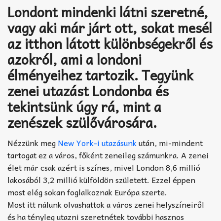
Akkord-kotta
Londont mindenki látni szeretné,
vagy aki már járt ott, sokat mesél
TABok
az itthon látott különbségekről és
Improvizáció
azokról, ami a londoni
élményeihez tartozik. Tegyünk
zenei utazást Londonba és
tekintsünk úgy rá, mint a
zenészek szülővárosára.
Nézzünk meg
New York-i utazásunk
után, mi-mindent
tartogat ez a város, főként zeneileg számunkra. A zenei
élet már csak azért is színes, mivel London 8,6 millió
lakosából 3,2 millió külföldön született. Ezzel éppen
most elég sokan foglalkoznak Európa szerte.
Most itt nálunk olvashattok a város zenei helyszíneiről
és ha tényleg utazni szeretnétek további hasznos