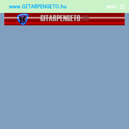
www.GITARPENGETO.hu
MENU
Népszerű-
Különleges-
Okos-gitárok
Gitár kiegészítők
Zenei stílusok
Gitár játék technikák
Gitáros lányok
Utcazenészek
Képek