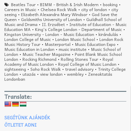
Beatles Tour
•
BIMM - British & Irish Modern
•
booking
•
Careers in Music
•
Chelsea Rock Walk
•
city of london
•
city
seeing
•
Elizabeth Alexandra Mary Windsor
•
God Save the
Queen
•
Goldsmiths University of London
•
Guildhall School of
Music and Drama
•
II. Erzsébet
•
Institute of Education - Music
Education MA
•
King's College London - Department of Music
•
Kingston University - London - Music Education
•
kirándulás
•
London College of Music
•
London Music School
•
London Rock
Music History Tour
•
Masterportal
•
Music Education Expo
•
Music Education in London
•
music institute
•
Music School of
London
•
Music Teacher Magazine
•
Point Blank Music School
London
•
Rocking Richmond
•
Rolling Stones Tour
•
Royal
Academy of Music London
•
Royal College of Music London
•
sightseeing
•
Soho Rock Walk
•
travel advisory
•
Trinity College
London
•
utazás
•
view london
•
wembley
•
Zeneoktatás
Londonban
Translate:
SEGÍTÜNK AJÁNDÉK
ÖTLETET ADNI