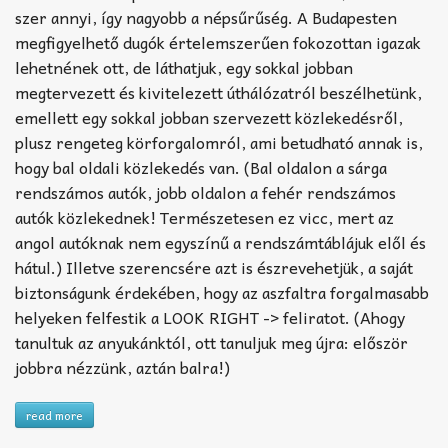
szer annyi, így nagyobb a népsűrűség. A Budapesten
megfigyelhető dugók értelemszerűen fokozottan igazak
lehetnének ott, de láthatjuk, egy sokkal jobban
megtervezett és kivitelezett úthálózatról beszélhetünk,
emellett egy sokkal jobban szervezett közlekedésről,
plusz rengeteg körforgalomról, ami betudható annak is,
hogy bal oldali közlekedés van. (Bal oldalon a sárga
rendszámos autók, jobb oldalon a fehér rendszámos
autók közlekednek! Természetesen ez vicc, mert az
angol autóknak nem egyszínű a rendszámtáblájuk elől és
hátul.) Illetve szerencsére azt is észrevehetjük, a saját
biztonságunk érdekében, hogy az aszfaltra forgalmasabb
helyeken felfestik a LOOK RIGHT -> feliratot. (Ahogy
tanultuk az anyukánktól, ott tanuljuk meg újra: először
jobbra nézzünk, aztán balra!)
read more