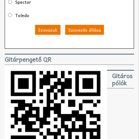
Spector
Toledo
Szavazok
Szavazás állása
Gitárpengető QR
Gitáros
pólók