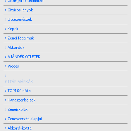
Gitár játék technikák
Gitáros lányok
Utcazenészek
Képek
Zenei fogalmak
Akkordok
AJÁNDÉK ÖTLETEK
Vicces
GITÁR MÁRKÁK
TOP100 nóta
Hangszerboltok
Zeneiskolák
Zeneszerzés alapjai
Akkord-kotta