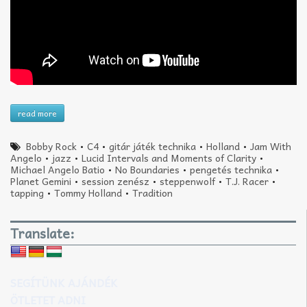
read more
Bobby Rock
•
C4
•
gitár játék technika
•
Holland
•
Jam With
Angelo
•
jazz
•
Lucid Intervals and Moments of Clarity
•
Michael Angelo Batio
•
No Boundaries
•
pengetés technika
•
Planet Gemini
•
session zenész
•
steppenwolf
•
T.J. Racer
•
tapping
•
Tommy Holland
•
Tradition
Translate:
SEGÍTÜNK AJÁNDÉK
ÖTLETET ADNI