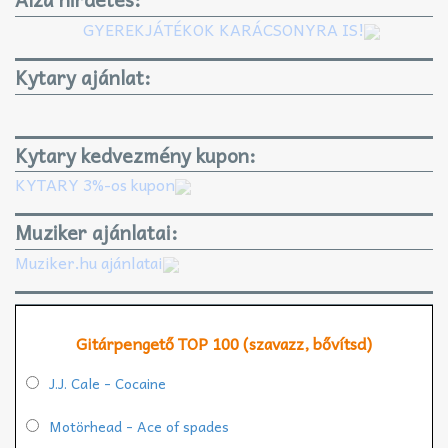
GYEREKJÁTÉKOK KARÁCSONYRA IS!
Kytary ajánlat:
Kytary kedvezmény kupon:
KYTARY 3%-os kupon
Muziker ajánlatai:
Muziker.hu ajánlatai
Gitárpengető TOP 100 (szavazz, bővítsd)
J.J. Cale - Cocaine
Motörhead - Ace of spades