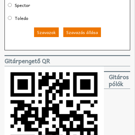
Spector
Toledo
Szavazok
Szavazás állása
Gitárpengető QR
Gitáros
pólók