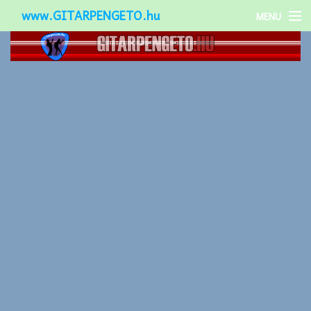
www.GITARPENGETO.hu
MENU
Népszerű-
Különleges-
Okos-gitárok
Gitár kiegészítők
Zenei stílusok
Gitár játék technikák
Gitáros lányok
Utcazenészek
Képek