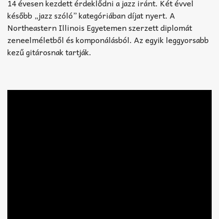
14 évesen kezdett érdeklődni a jazz iránt. Két évvel
később „jazz szóló” kategóriában díjat nyert. A
Northeastern Illinois Egyetemen szerzett diplomát
zeneelméletből és komponálásból. Az egyik leggyorsabb
kezű gitárosnak tartják.