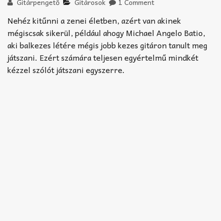
Akkord-kotta
Gitárpengető
Gitárosok
1 Comment
Nehéz kitűnni a zenei életben, azért van akinek
TABok
mégiscsak sikerül, például ahogy Michael Angelo Batio,
aki balkezes létére mégis jobb kezes gitáron tanult meg
Improvizáció
játszani. Ezért számára teljesen egyértelmű mindkét
kézzel szólót játszani egyszerre.