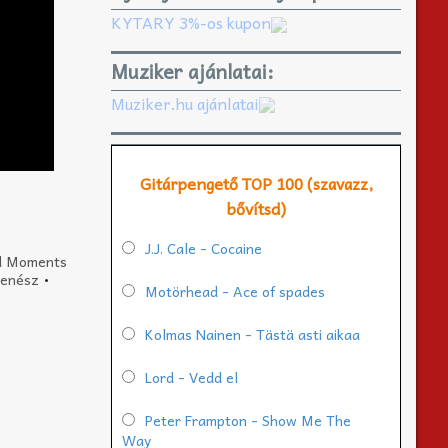
KYTARY 3%-os kupon
Muziker ajánlatai:
Muziker.hu ajánlatai
Gitárpengető TOP 100 (szavazz,
bővítsd)
J.J. Cale - Cocaine
nd Moments
zenész
•
Motörhead - Ace of spades
Kolmas Nainen - Tästä asti aikaa
Lord - Vedd el
Peter Frampton - Show Me The
Way