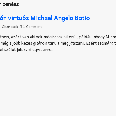
n zenész
tár virtuóz Michael Angelo Batio
Gitárosok
1 Comment
tben, azért van akinek mégiscsak sikerül, például ahogy Mich
e mégis jobb kezes gitáron tanult meg játszani. Ezért számára 
l szólót játszani egyszerre.