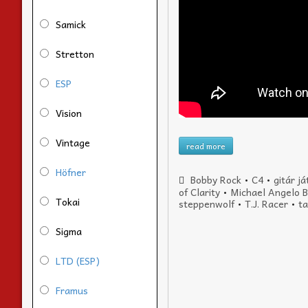
Samick
Stretton
ESP
Vision
Vintage
read more
Höfner
Bobby Rock
•
C4
•
gitár j
of Clarity
•
Michael Angelo B
Tokai
steppenwolf
•
T.J. Racer
•
t
Sigma
LTD (ESP)
Framus