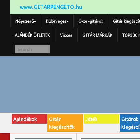
www.GITARPENGETO.hu
Népszerű-
Különleges-
Okos-gitárok
Gitár kiegészí
AJÁNDÉK ÖTLETEK
Vicces
GITÁR MÁRKÁK
TOP100 
Ajándékok
Gitár
Játék
Gitárok
kiegészítők
kiegészí