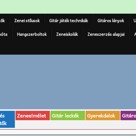
tők
Zenei stílusok
Gitár játék technikák
Gitáros lányok
U
nóta
Hangszerboltok
Zeneiskolák
Zeneszerzés alapjai
 és
Zeneelmélet
Gitár leckék
Gyerekdalok
Gitár
tők