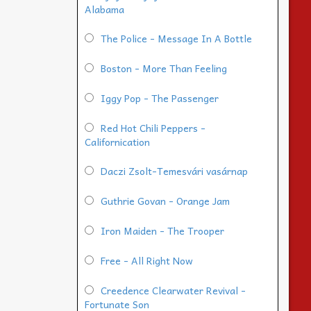
Alabama
The Police - Message In A Bottle
Boston - More Than Feeling
Iggy Pop - The Passenger
Red Hot Chili Peppers -
Californication
Daczi Zsolt-Temesvári vasárnap
Guthrie Govan - Orange Jam
Iron Maiden - The Trooper
Free - All Right Now
Creedence Clearwater Revival -
Fortunate Son