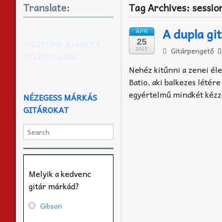
Translate:
Tag Archives:
sessio
A dupla gi
ÁPR
25
SEGÍTÜNK AJÁNDÉK
Gitárpengető
2015
ÖTLETET ADNI
Nehéz kitűnni a zenei éle
Batio, aki balkezes létér
egyértelmű mindkét kézze
NÉZEGESS MÁRKÁS
GITÁROKAT
Melyik a kedvenc
gitár márkád?
Gibson