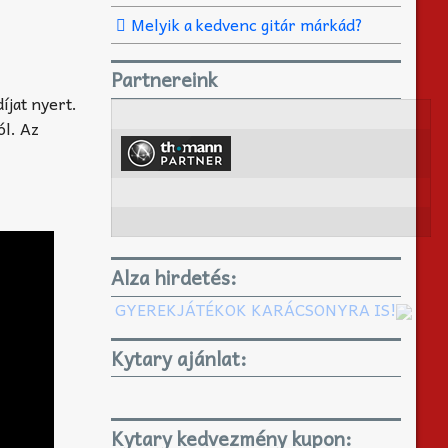
Melyik a kedvenc gitár márkád?
Partnereink
íjat nyert.
ól. Az
Alza hirdetés:
GYEREKJÁTÉKOK KARÁCSONYRA IS!
Kytary ajánlat:
Kytary kedvezmény kupon: