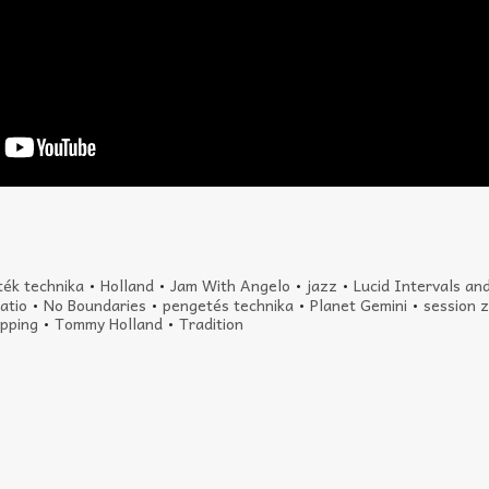
áték technika
•
Holland
•
Jam With Angelo
•
jazz
•
Lucid Intervals a
atio
•
No Boundaries
•
pengetés technika
•
Planet Gemini
•
session 
apping
•
Tommy Holland
•
Tradition