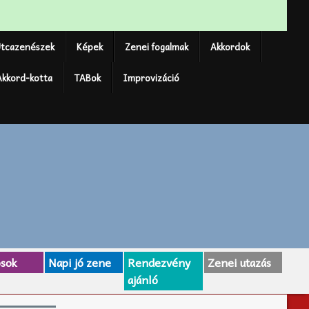
tcazenészek
Képek
Zenei fogalmak
Akkordok
Akkord-kotta
TABok
Improvizáció
osok
Napi jó zene
Rendezvény
Zenei utazás
ajánló