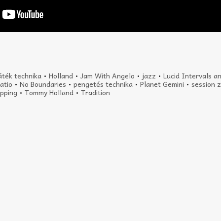
játék technika
•
Holland
•
Jam With Angelo
•
jazz
•
Lucid Intervals 
atio
•
No Boundaries
•
pengetés technika
•
Planet Gemini
•
session 
apping
•
Tommy Holland
•
Tradition