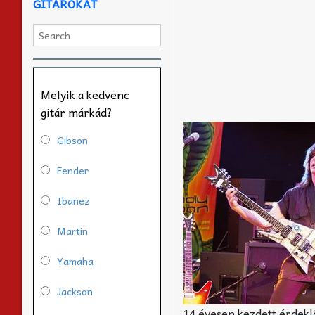
GITÁROKAT
Melyik a kedvenc
gitár márkád?
Gibson
Fender
Ibanez
Martin
Yamaha
Jackson
14 évesen kezdett érdeklő