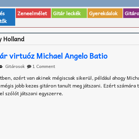
 és
Zeneelmélet
Gitár leckék
Gyerekdalok
Gitár
tők
 Holland
tár virtuóz Michael Angelo Batio
Gitárosok
1 Comment
tben, azért van akinek mégiscsak sikerül, például ahogy Mich
e mégis jobb kezes gitáron tanult meg játszani. Ezért számára 
l szólót játszani egyszerre.