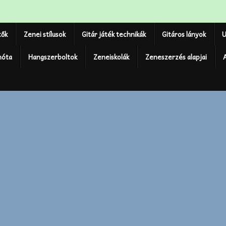
tők
Zenei stílusok
Gitár játék technikák
Gitáros lányok
U
nóta
Hangszerboltok
Zeneiskolák
Zeneszerzés alapjai