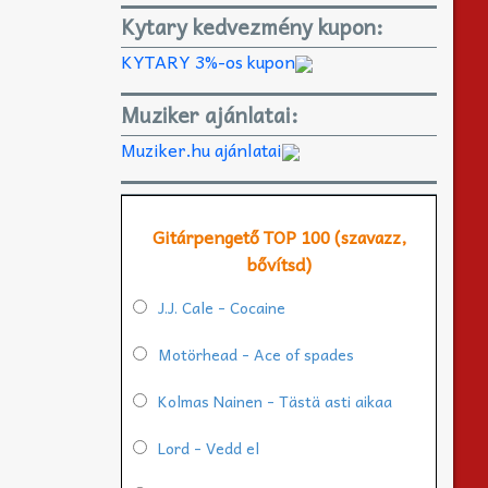
Kytary kedvezmény kupon:
KYTARY 3%-os kupon
Muziker ajánlatai:
Muziker.hu ajánlatai
Gitárpengető TOP 100 (szavazz,
bővítsd)
J.J. Cale - Cocaine
Motörhead - Ace of spades
Kolmas Nainen - Tästä asti aikaa
Lord - Vedd el