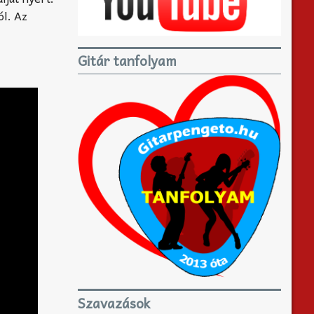
ól. Az
Gitár tanfolyam
Szavazások