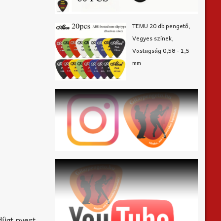
TEMU 20 db pengető,
Vegyes színek,
Vastagság 0,58 - 1,5
mm
íjat nyert.