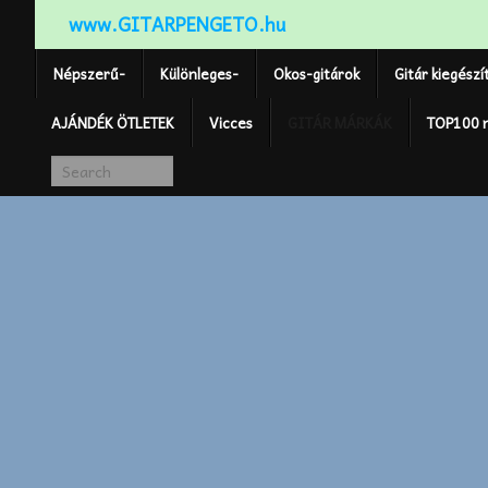
www.GITARPENGETO.hu
Népszerű-
Különleges-
Okos-gitárok
Gitár kiegészí
AJÁNDÉK ÖTLETEK
Vicces
GITÁR MÁRKÁK
TOP100 