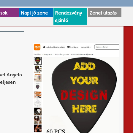
osok
Napi jó zene
Rendezvény
Zenei utazás
ajánló
ael Angelo
teljesen