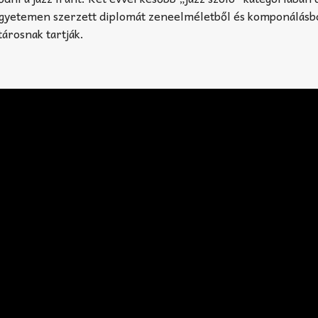
Egyetemen szerzett diplomát zeneelméletből és komponálásb
tárosnak tartják.