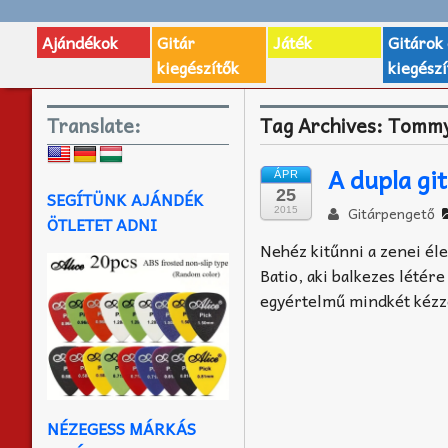
Ajándékok
Gitár
Játék
Gitárok
kiegészítők
kiegészí
Translate:
Tag Archives:
Tommy
A dupla gi
ÁPR
25
SEGÍTÜNK AJÁNDÉK
Gitárpengető
2015
ÖTLETET ADNI
Nehéz kitűnni a zenei éle
Batio, aki balkezes létér
egyértelmű mindkét kézze
NÉZEGESS MÁRKÁS