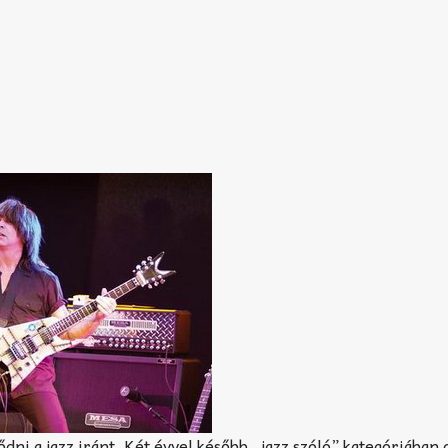
dni a jazz iránt. Két évvel később „jazz szóló” kategóriában d