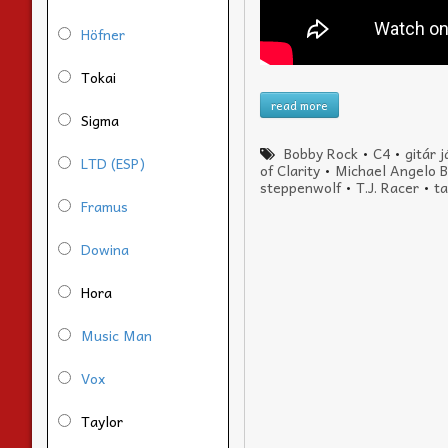
Höfner
Tokai
read more
Sigma
Bobby Rock
•
C4
•
gitár 
LTD (ESP)
of Clarity
•
Michael Angelo B
steppenwolf
•
T.J. Racer
•
t
Framus
Dowina
Hora
Music Man
Vox
Taylor