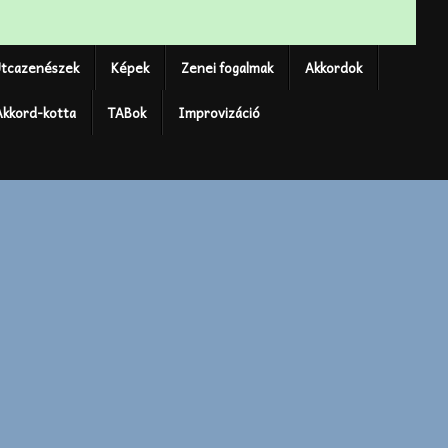
tcazenészek
Képek
Zenei fogalmak
Akkordok
Akkord-kotta
TABok
Improvizáció