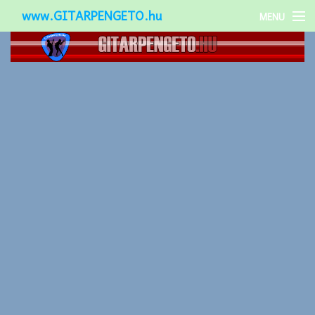
www.GITARPENGETO.hu
MENU
Népszerű-
Különleges-
Okos-gitárok
Gitár kiegészítők
Zenei stílusok
Gitár játék technikák
Gitáros lányok
Utcazenészek
Képek