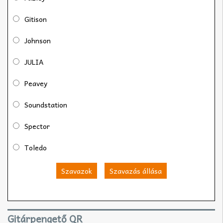
Gitison
Johnson
JULIA
Peavey
Soundstation
Spector
Toledo
Szavazok
Szavazás állása
Gitárpengető QR