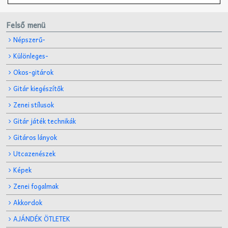
Felső menü
Népszerű-
Különleges-
Okos-gitárok
Gitár kiegészítők
Zenei stílusok
Gitár játék technikák
Gitáros lányok
Utcazenészek
Képek
Zenei fogalmak
Akkordok
AJÁNDÉK ÖTLETEK