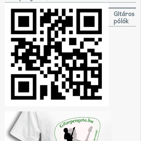
Gitáros
pólók