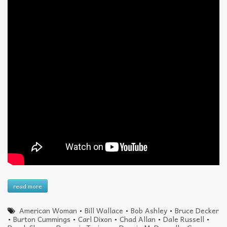
read more
American Woman
•
Bill Wallace
•
Bob Ashley
•
Bruce Decker
•
Burton Cummings
•
Carl Dixon
•
Chad Allan
•
Dale Russell
•