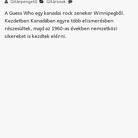
Akkord-kotta
Gitárpengető
Gitárosok
A Guess Who egy kanadai rock zenekar Winnipegből.
TABok
Kezdetben Kanadában egyre több elismerésben
részesültek, majd az 1960-as években nemzetközi
Improvizáció
sikereket is kezdtek elérni.