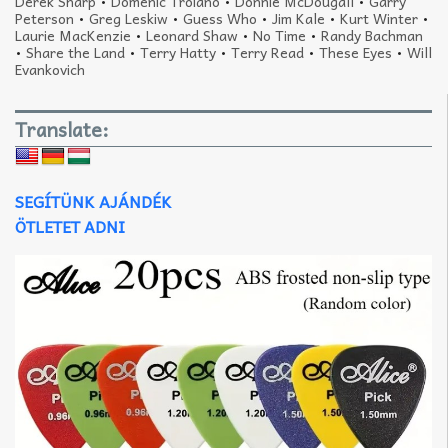
Derek Sharp
•
Domenic Troiano
•
Donnie McDougall
•
Garry
Peterson
•
Greg Leskiw
•
Guess Who
•
Jim Kale
•
Kurt Winter
•
Laurie MacKenzie
•
Leonard Shaw
•
No Time
•
Randy Bachman
•
Share the Land
•
Terry Hatty
•
Terry Read
•
These Eyes
•
Will
Evankovich
Translate:
SEGÍTÜNK AJÁNDÉK
ÖTLETET ADNI