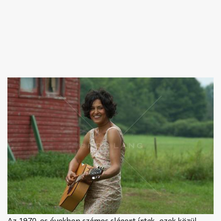
Az 1970-es években számos slágert írtak, ezek közül