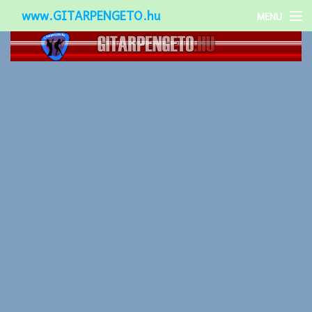
www.GITARPENGETO.hu
MENU
Népszerű-
Különleges-
Okos-gitárok
Gitár kiegészítők
Zenei stílusok
Gitár játék technikák
Gitáros lányok
Utcazenészek
Képek