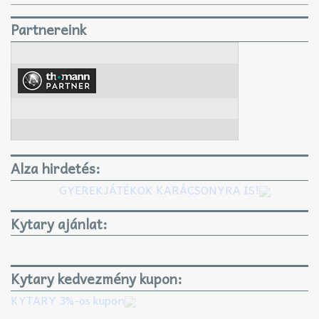
Partnereink
Alza hirdetés:
GYEREKJÁTÉKOK KARÁCSONYRA IS!
Kytary ajánlat:
Kytary kedvezmény kupon:
KYTARY 3%-os kupon