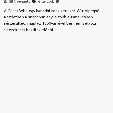
Akkord-kotta
Gitárpengető
Gitárosok
A Guess Who egy kanadai rock zenekar Winnipegből.
TABok
Kezdetben Kanadában egyre több elismerésben
részesültek, majd az 1960-as években nemzetközi
Improvizáció
sikereket is kezdtek elérni.