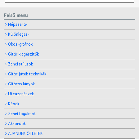
Felső menü
Népszerű-
Különleges-
Okos-gitárok
Gitár kiegészítők
Zenei stílusok
Gitár játék technikák
Gitáros lányok
Utcazenészek
Képek
Zenei fogalmak
Akkordok
AJÁNDÉK ÖTLETEK