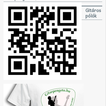
Gitáros
pólók