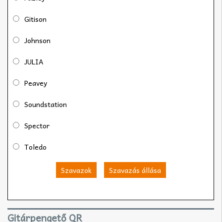
Gitison
Johnson
JULIA
Peavey
Soundstation
Spector
Toledo
Szavazok
Szavazás állása
Gitárpengető QR