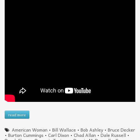
read more
American Woman
•
Bill Wallace
•
Bob Ashley
•
Bruce Decker
•
Burton Cummings
•
Carl Dixon
•
Chad Allan
•
Dale Russell
•