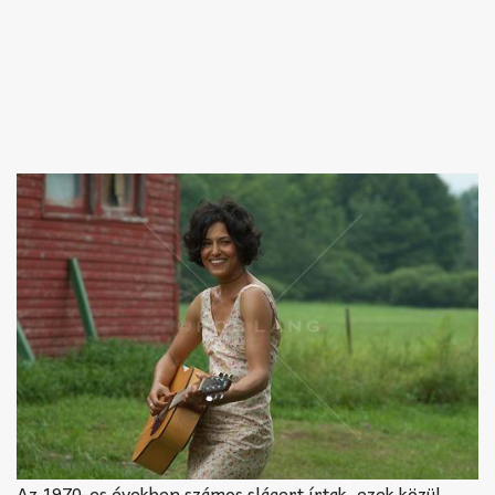
Az 1970-es években számos slágert írtak, ezek közül