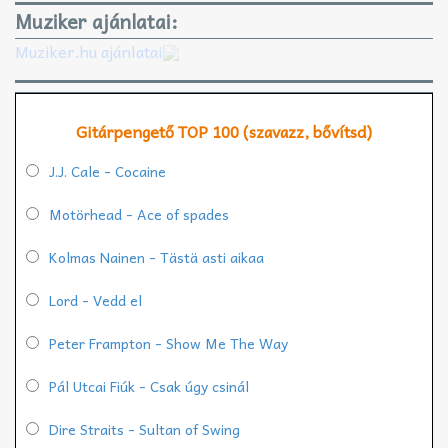
Muziker ajánlatai:
Muziker.hu ajánlatai
Gitárpengető TOP 100 (szavazz, bővítsd)
J.J. Cale - Cocaine
Motörhead - Ace of spades
Kolmas Nainen - Tästä asti aikaa
Lord - Vedd el
Peter Frampton - Show Me The Way
Pál Utcai Fiúk - Csak úgy csinál
Dire Straits - Sultan of Swing