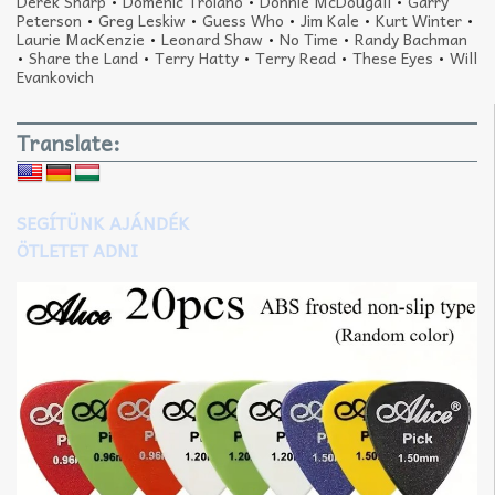
Derek Sharp
•
Domenic Troiano
•
Donnie McDougall
•
Garry
Peterson
•
Greg Leskiw
•
Guess Who
•
Jim Kale
•
Kurt Winter
•
Laurie MacKenzie
•
Leonard Shaw
•
No Time
•
Randy Bachman
•
Share the Land
•
Terry Hatty
•
Terry Read
•
These Eyes
•
Will
Evankovich
Translate:
SEGÍTÜNK AJÁNDÉK
ÖTLETET ADNI