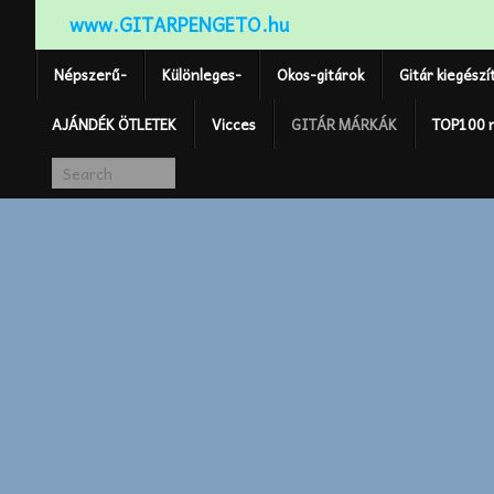
www.GITARPENGETO.hu
Népszerű-
Különleges-
Okos-gitárok
Gitár kiegészí
AJÁNDÉK ÖTLETEK
Vicces
GITÁR MÁRKÁK
TOP100 