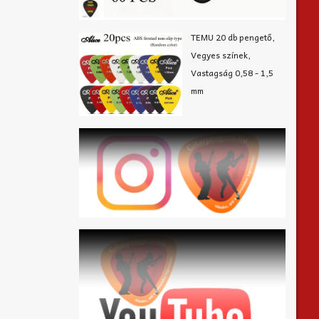
TEMU 20 db pengető,
Vegyes színek,
Vastagság 0,58 - 1,5
mm