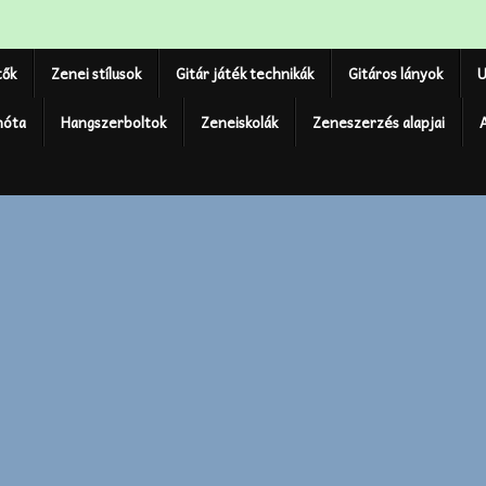
tők
Zenei stílusok
Gitár játék technikák
Gitáros lányok
U
nóta
Hangszerboltok
Zeneiskolák
Zeneszerzés alapjai