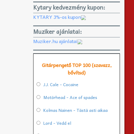
Kytary kedvezmény kupon:
KYTARY 3%-os kupon
Muziker ajánlatai:
Muziker.hu ajánlatai
Gitárpengető TOP 100 (szavazz,
bővítsd)
J.J. Cale - Cocaine
Motörhead - Ace of spades
Kolmas Nainen - Tästä asti aikaa
Lord - Vedd el