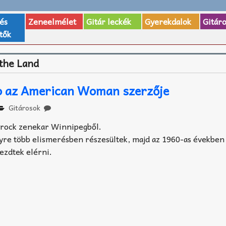
 és
Zeneelmélet
Gitár leckék
Gyerekdalok
Gitár
tők
the Land
 az American Woman szerzője
Gitárosok
 rock zenekar Winnipegből.
re több elismerésben részesültek, majd az 1960-as években
ezdtek elérni.