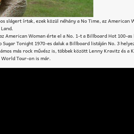
s slágert írtak, ezek közül néhány a No Time, az American
 Land.
az American Woman érte el a No. 1-t a Billboard Hot 100-as l
 Sugar Tonight 1970-es daluk a Billboard listáján No. 3 helyez
zámos más rock művész is, többek között Lenny Kravitz és a 
o World Tour-on is már.