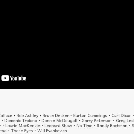
Wallace
•
Bob Ashley
•
Bruce Decker
•
Burton Cummings
•
Carl Dixon
p
•
Domenic Troiano
•
Donnie McDougall
•
Garry Peterson
•
Greg Les
r
•
Laurie MacKenzie
•
Leonard Shaw
•
No Time
•
Randy Bachman
•
Read
•
These Eyes
•
Will Evankovich