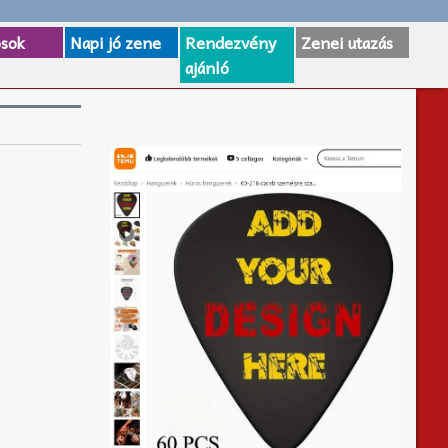
osok
Napi jó zene
Rendezvény
Zenei utazás
ajánló