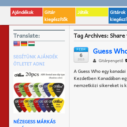
Ajándékok
Gitár
Játék
Gitárok
kiegészítők
kiegészí
Translate:
Tag Archives:
Share 
Guess Who
FEBR
6
SEGÍTÜNK AJÁNDÉK
Gitárpengető
2015
ÖTLETET ADNI
A Guess Who egy kanadai
Kezdetben Kanadában egy
nemzetközi sikereket is k
NÉZEGESS MÁRKÁS