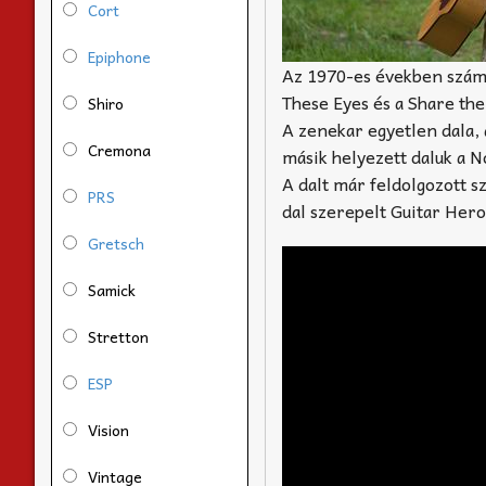
Cort
Epiphone
Az 1970-es években számo
These Eyes és a Share the
Shiro
A zenekar egyetlen dala, 
Cremona
másik helyezett daluk a No
A dalt már feldolgozott s
PRS
dal szerepelt Guitar Her
Gretsch
Samick
Stretton
ESP
Vision
Vintage