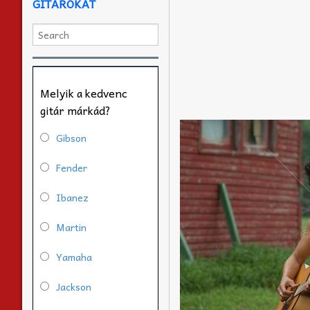
GITÁROKAT
Melyik a kedvenc
gitár márkád?
Gibson
Fender
Ibanez
Martin
Yamaha
Jackson