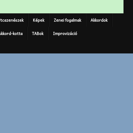
tcazenészek
Képek
Zenei fogalmak
Akkordok
Akkord-kotta
TABok
Improvizáció