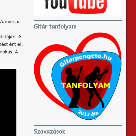
 Woman, a
Gitár tanfolyam
istáján. A
ést ért el.
Krokus. A
Szavazások