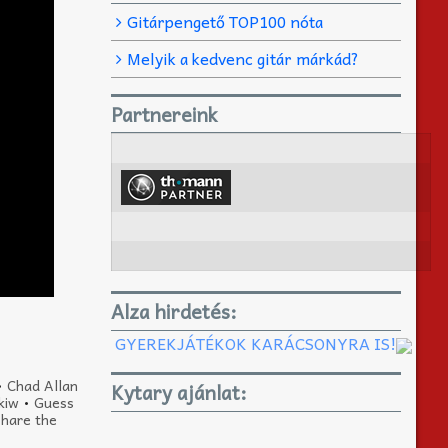
Gitárpengető TOP100 nóta
Melyik a kedvenc gitár márkád?
Partnereink
Alza hirdetés:
GYEREKJÁTÉKOK KARÁCSONYRA IS!
•
Chad Allan
Kytary ajánlat:
kiw
•
Guess
Share the