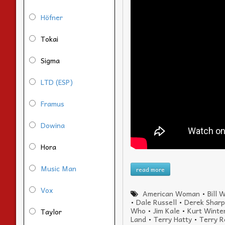
Höfner
Tokai
Sigma
LTD (ESP)
Framus
Dowina
Hora
Music Man
read more
Vox
American Woman
•
Bill 
•
Dale Russell
•
Derek Shar
Who
•
Jim Kale
•
Kurt Winte
Taylor
Land
•
Terry Hatty
•
Terry 