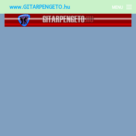
www.GITARPENGETO.hu
MENU
Népszerű-
Különleges-
Okos-gitárok
Gitár kiegészítők
Zenei stílusok
Gitár játék technikák
Gitáros lányok
Utcazenészek
Képek