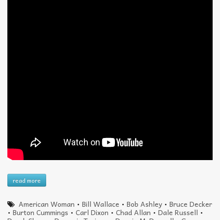
read more
American Woman
•
Bill Wallace
•
Bob Ashley
•
Bruce Decker
•
Burton Cummings
•
Carl Dixon
•
Chad Allan
•
Dale Russell
•