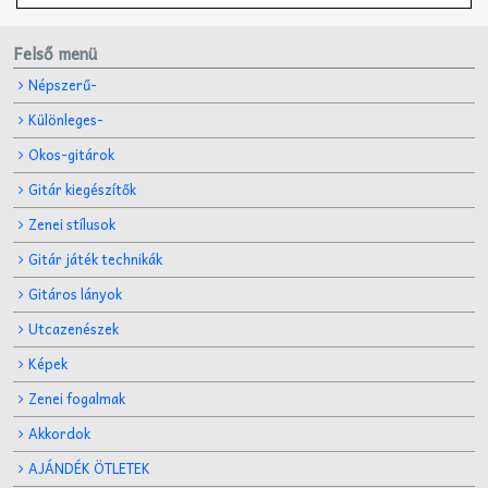
Felső menü
Népszerű-
Különleges-
Okos-gitárok
Gitár kiegészítők
Zenei stílusok
Gitár játék technikák
Gitáros lányok
Utcazenészek
Képek
Zenei fogalmak
Akkordok
AJÁNDÉK ÖTLETEK