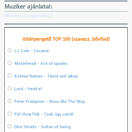
Muziker ajánlatai:
Muziker.hu ajánlatai
Gitárpengető TOP 100 (szavazz, bővítsd)
J.J. Cale - Cocaine
Motörhead - Ace of spades
Kolmas Nainen - Tästä asti aikaa
Lord - Vedd el
Peter Frampton - Show Me The Way
Pál Utcai Fiúk - Csak úgy csinál
Dire Straits - Sultan of Swing