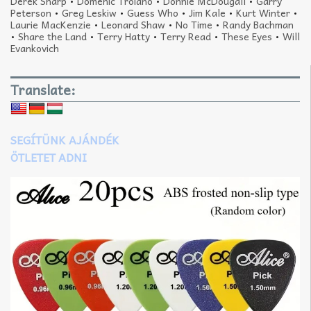
Derek Sharp
•
Domenic Troiano
•
Donnie McDougall
•
Garry
Peterson
•
Greg Leskiw
•
Guess Who
•
Jim Kale
•
Kurt Winter
•
Laurie MacKenzie
•
Leonard Shaw
•
No Time
•
Randy Bachman
•
Share the Land
•
Terry Hatty
•
Terry Read
•
These Eyes
•
Will
Evankovich
Translate:
SEGÍTÜNK AJÁNDÉK
ÖTLETET ADNI