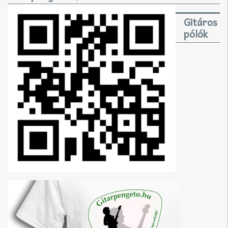
Gitáros
pólók