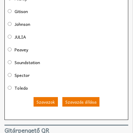
Gitison
Johnson
JULIA
Peavey
Soundstation
Spector
Toledo
Szavazok
Szavazás állása
Gitárpengető QR