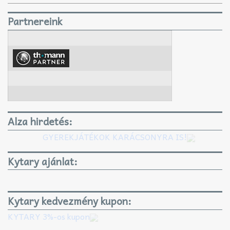
Partnereink
Alza hirdetés:
GYEREKJÁTÉKOK KARÁCSONYRA IS!
Kytary ajánlat:
Kytary kedvezmény kupon:
KYTARY 3%-os kupon