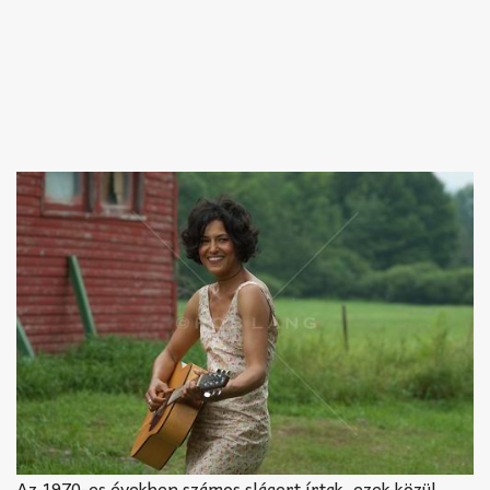
Az 1970-es években számos slágert írtak, ezek közül