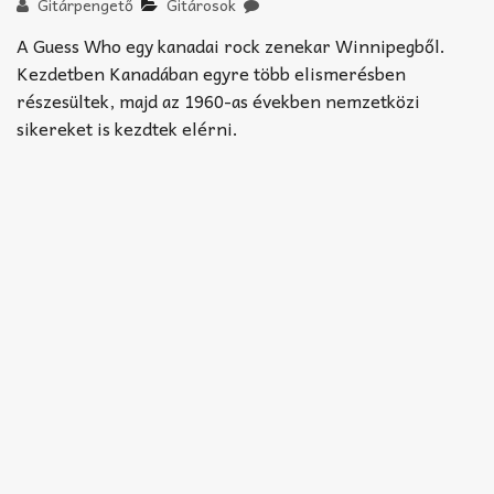
Akkord-kotta
Gitárpengető
Gitárosok
A Guess Who egy kanadai rock zenekar Winnipegből.
TABok
Kezdetben Kanadában egyre több elismerésben
részesültek, majd az 1960-as években nemzetközi
Improvizáció
sikereket is kezdtek elérni.