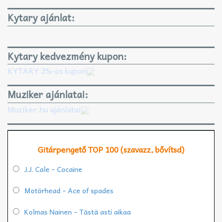
Kytary ajánlat:
Kytary kedvezmény kupon:
KYTARY 3%-os kupon
Muziker ajánlatai:
Muziker.hu ajánlatai
Gitárpengető TOP 100 (szavazz, bővítsd)
J.J. Cale - Cocaine
Motörhead - Ace of spades
Kolmas Nainen - Tästä asti aikaa