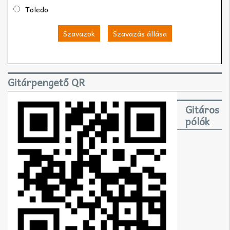
Toledo
Szavazok
Szavazás állása
Gitárpengető QR
Gitáros
pólók