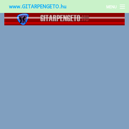
www.GITARPENGETO.hu
MENU
Népszerű-
Különleges-
Okos-gitárok
Gitár kiegészítők
Zenei stílusok
Gitár játék technikák
Gitáros lányok
Utcazenészek
Képek