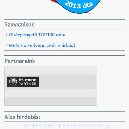
Szavazások
Gitárpengető TOP100 nóta
Melyik a kedvenc gitár márkád?
Partnereink
Alza hirdetés:
GYEREKJÁTÉKOK KARÁCSONYRA IS!