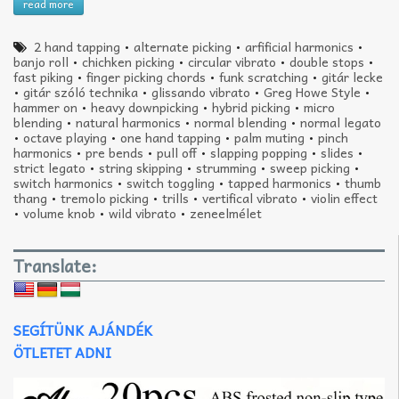
read more
2 hand tapping
•
alternate picking
•
arfificial harmonics
•
banjo roll
•
chichken picking
•
circular vibrato
•
double stops
•
fast piking
•
finger picking chords
•
funk scratching
•
gitár lecke
•
gitár szóló technika
•
glissando vibrato
•
Greg Howe Style
•
hammer on
•
heavy downpicking
•
hybrid picking
•
micro
blending
•
natural harmonics
•
normal blending
•
normal legato
•
octave playing
•
one hand tapping
•
palm muting
•
pinch
harmonics
•
pre bends
•
pull off
•
slapping popping
•
slides
•
strict legato
•
string skipping
•
strumming
•
sweep picking
•
switch harmonics
•
switch toggling
•
tapped harmonics
•
thumb
thang
•
tremolo picking
•
trills
•
vertifical vibrato
•
violin effect
•
volume knob
•
wild vibrato
•
zeneelmélet
Translate:
SEGÍTÜNK AJÁNDÉK
ÖTLETET ADNI