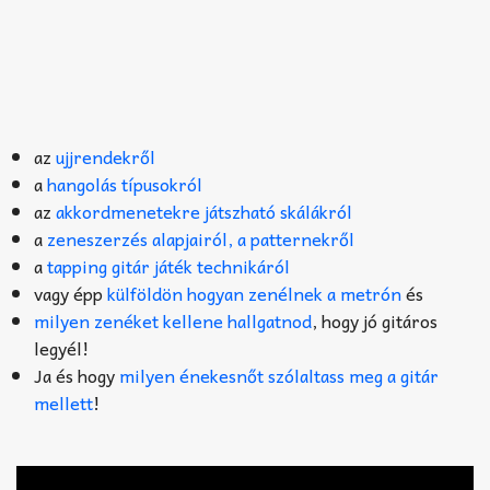
az
ujjrendekről
a
hangolás típusokról
az
akkordmenetekre játszható skálákról
a
zeneszerzés alapjairól, a patternekről
a
tapping gitár játék technikáról
vagy épp
külföldön hogyan zenélnek a metrón
és
milyen zenéket kellene hallgatnod
, hogy jó gitáros
legyél!
Ja és hogy
milyen énekesnőt szólaltass meg a gitár
mellett
!