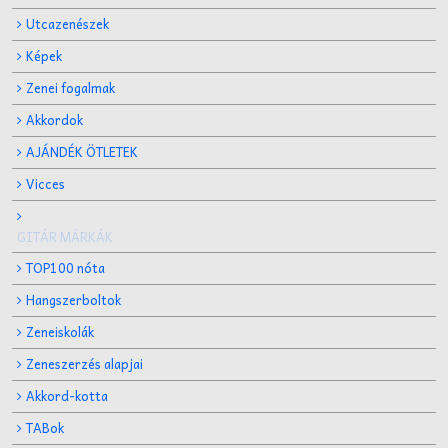
Utcazenészek
Képek
Zenei fogalmak
Akkordok
AJÁNDÉK ÖTLETEK
Vicces
GITÁR MÁRKÁK
TOP100 nóta
Hangszerboltok
Zeneiskolák
Zeneszerzés alapjai
Akkord-kotta
TABok