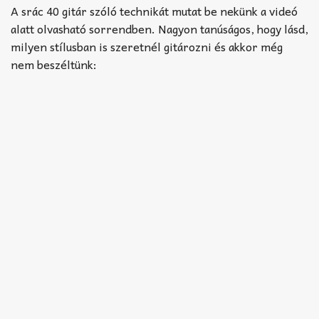
Akkord-kotta
A srác 40 gitár szóló technikát mutat be nekünk a videó
alatt olvasható sorrendben. Nagyon tanúságos, hogy lásd,
TABok
milyen stílusban is szeretnél gitározni és akkor még
nem beszéltünk:
Improvizáció