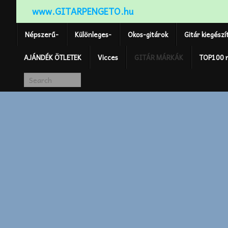
www.GITARPENGETO.hu
Népszerű-
Különleges-
Okos-gitárok
Gitár kiegészí
AJÁNDÉK ÖTLETEK
Vicces
GITÁR MÁRKÁK
TOP100 