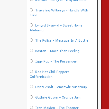
Traveling Wilburys - Handle With
Care
Lynyrd Skynyrd - Sweet Home
Alabama
The Police - Message In A Bottle
Boston - More Than Feeling
Iggy Pop - The Passenger
Red Hot Chili Peppers -
Californication
Daczi Zsolt-Temesvári vasárnap
Guthrie Govan - Orange Jam
Iron Maiden - The Trooper