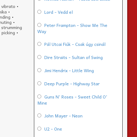
r vibrato
•
nika
•
Lord - Vedd el
ending
•
muting
•
Peter Frampton - Show Me The
•
strumming
Way
 picking
•
Pál Utcai Fiúk - Csak úgy csinál
Dire Straits - Sultan of Swing
Jimi Hendrix - Little Wing
Deep Purple - Highway Star
Guns N' Roses - Sweet Child O'
Mine
John Mayer - Neon
U2 - One