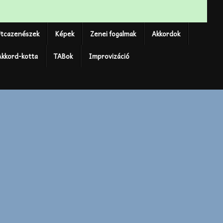
tcazenészek
Képek
Zenei fogalmak
Akkordok
Akkord-kotta
TABok
Improvizáció