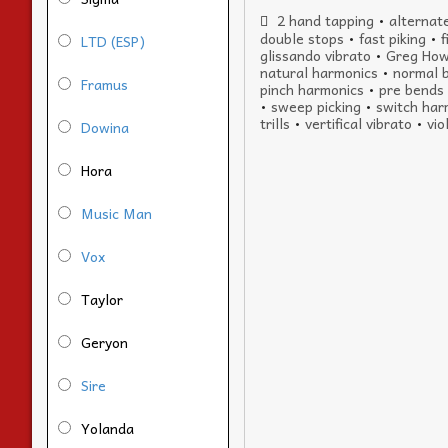
2 hand tapping
•
alternate
double stops
•
fast piking
•
f
LTD (ESP)
glissando vibrato
•
Greg How
natural harmonics
•
normal 
Framus
pinch harmonics
•
pre bends
•
sweep picking
•
switch har
trills
•
vertifical vibrato
•
vio
Dowina
Hora
Music Man
Vox
Taylor
Geryon
Sire
Yolanda