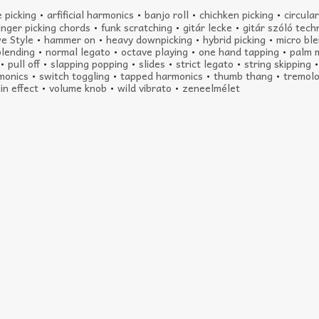
 picking
•
arfificial harmonics
•
banjo roll
•
chichken picking
•
circula
inger picking chords
•
funk scratching
•
gitár lecke
•
gitár szóló tech
e Style
•
hammer on
•
heavy downpicking
•
hybrid picking
•
micro bl
blending
•
normal legato
•
octave playing
•
one hand tapping
•
palm 
•
pull off
•
slapping popping
•
slides
•
strict legato
•
string skipping
monics
•
switch toggling
•
tapped harmonics
•
thumb thang
•
tremolo
lin effect
•
volume knob
•
wild vibrato
•
zeneelmélet