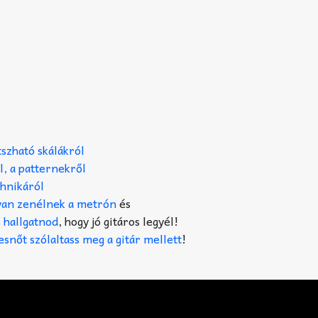
szható skálákról
l, a patternekről
chnikáról
yan zenélnek a metrón
és
 hallgatnod
, hogy jó gitáros legyél!
snőt szólaltass meg a gitár mellett
!