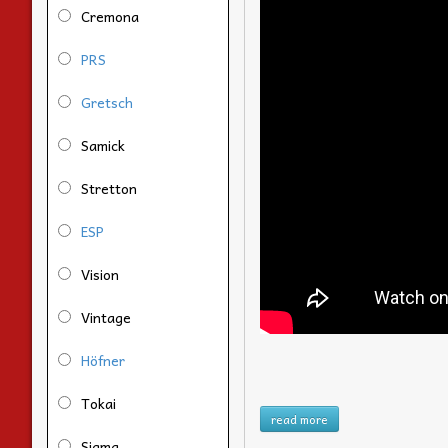
Cremona
PRS
Gretsch
Samick
Stretton
ESP
Vision
Vintage
Höfner
Tokai
read more
Sigma