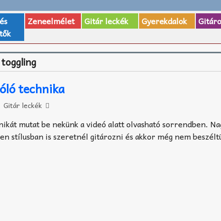
 és
Zeneelmélet
Gitár leckék
Gyerekdalok
Gitár
tők
 toggling
zóló technika
Gitár leckék
hnikát mutat be nekünk a videó alatt olvasható sorrendben. N
yen stílusban is szeretnél gitározni és akkor még nem beszélt