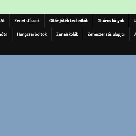
tők
Zenei stílusok
Gitár játék technikák
Gitáros lányok
U
nóta
Hangszerboltok
Zeneiskolák
Zeneszerzés alapjai