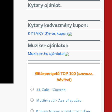
Kytary ajánlat:
Kytary kedvezmény kupon:
KYTARY 3%-os kupon
Muziker ajánlatai:
Muziker.hu ajánlatai
Gitárpengető TOP 100 (szavazz,
bővítsd)
J.J. Cale - Cocaine
Motörhead - Ace of spades
Kolmas Nainen - Tästä asti aikaa