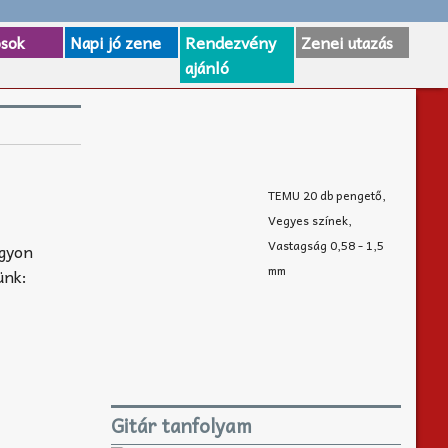
osok
Napi jó zene
Rendezvény
Zenei utazás
ajánló
TEMU 20 db pengető,
Vegyes színek,
Vastagság 0,58 - 1,5
agyon
mm
ünk:
Gitár tanfolyam