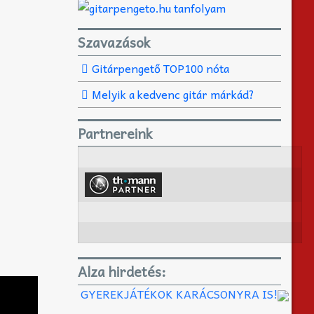
Szavazások
Gitárpengető TOP100 nóta
Melyik a kedvenc gitár márkád?
Partnereink
Alza hirdetés:
GYEREKJÁTÉKOK KARÁCSONYRA IS!