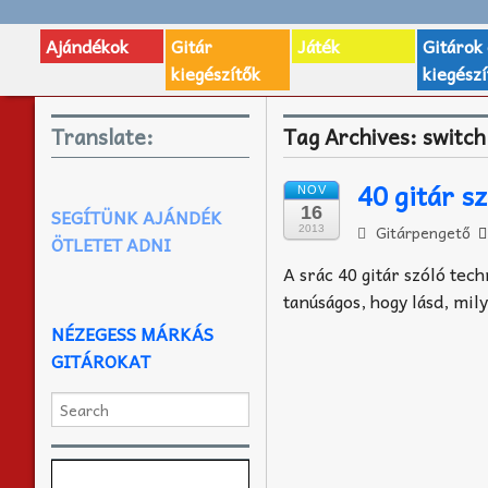
Ajándékok
Gitár
Játék
Gitárok
kiegészítők
kiegészí
Translate:
Tag Archives:
switch
40 gitár s
NOV
16
SEGÍTÜNK AJÁNDÉK
Gitárpengető
2013
ÖTLETET ADNI
A srác 40 gitár szóló tec
tanúságos, hogy lásd, mil
NÉZEGESS MÁRKÁS
GITÁROKAT