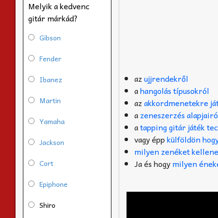
Melyik a kedvenc
gitár márkád?
Gibson
Fender
az
ujjrendekről
Ibanez
a
hangolás típusokról
Martin
az
akkordmenetekre ját
a
zeneszerzés alapjairó
Yamaha
a
tapping gitár játék te
vagy épp
külföldön hog
Jackson
milyen zenéket kellene
Ja és hogy
milyen éneke
Cort
Epiphone
Shiro