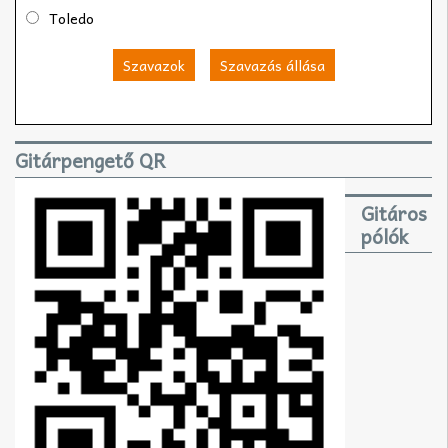
Toledo
Szavazok
Szavazás állása
Gitárpengető QR
Gitáros
pólók