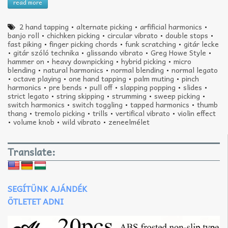
read more
2 hand tapping
•
alternate picking
•
arfificial harmonics
•
banjo roll
•
chichken picking
•
circular vibrato
•
double stops
•
fast piking
•
finger picking chords
•
funk scratching
•
gitár lecke
•
gitár szóló technika
•
glissando vibrato
•
Greg Howe Style
•
hammer on
•
heavy downpicking
•
hybrid picking
•
micro
blending
•
natural harmonics
•
normal blending
•
normal legato
•
octave playing
•
one hand tapping
•
palm muting
•
pinch
harmonics
•
pre bends
•
pull off
•
slapping popping
•
slides
•
strict legato
•
string skipping
•
strumming
•
sweep picking
•
switch harmonics
•
switch toggling
•
tapped harmonics
•
thumb
thang
•
tremolo picking
•
trills
•
vertifical vibrato
•
violin effect
•
volume knob
•
wild vibrato
•
zeneelmélet
Translate:
SEGÍTÜNK AJÁNDÉK
ÖTLETET ADNI