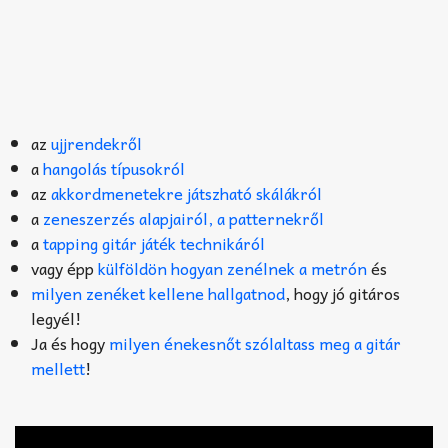
az
ujjrendekről
a
hangolás típusokról
az
akkordmenetekre játszható skálákról
a
zeneszerzés alapjairól, a patternekről
a
tapping gitár játék technikáról
vagy épp
külföldön hogyan zenélnek a metrón
és
milyen zenéket kellene hallgatnod
, hogy jó gitáros
legyél!
Ja és hogy
milyen énekesnőt szólaltass meg a gitár
mellett
!