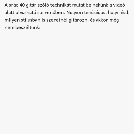
Akkord-kotta
A srác 40 gitár szóló technikát mutat be nekünk a videó
alatt olvasható sorrendben. Nagyon tanúságos, hogy lásd,
TABok
milyen stílusban is szeretnél gitározni és akkor még
nem beszéltünk:
Improvizáció