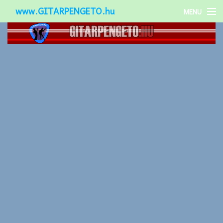
www.GITARPENGETO.hu
MENU
Népszerű-
Különleges-
Okos-gitárok
Gitár kiegészítők
Zenei stílusok
Gitár játék technikák
Gitáros lányok
Utcazenészek
Képek