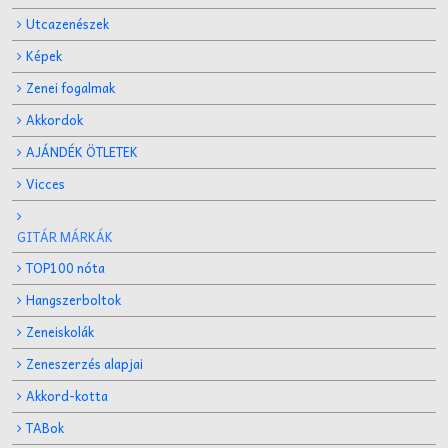
Utcazenészek
Képek
Zenei fogalmak
Akkordok
AJÁNDÉK ÖTLETEK
Vicces
GITÁR MÁRKÁK
TOP100 nóta
Hangszerboltok
Zeneiskolák
Zeneszerzés alapjai
Akkord-kotta
TABok