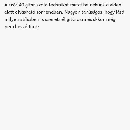
Akkord-kotta
A srác 40 gitár szóló technikát mutat be nekünk a videó
alatt olvasható sorrendben. Nagyon tanúságos, hogy lásd,
TABok
milyen stílusban is szeretnél gitározni és akkor még
nem beszéltünk:
Improvizáció