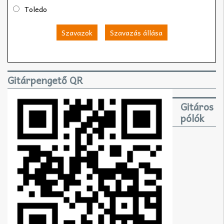
Toledo
Szavazok
Szavazás állása
Gitárpengető QR
Gitáros
pólók