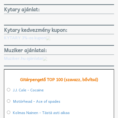
Kytary ajánlat:
Kytary kedvezmény kupon:
KYTARY 3%-os kupon
Muziker ajánlatai:
Muziker.hu ajánlatai
Gitárpengető TOP 100 (szavazz, bővítsd)
J.J. Cale - Cocaine
Motörhead - Ace of spades
Kolmas Nainen - Tästä asti aikaa