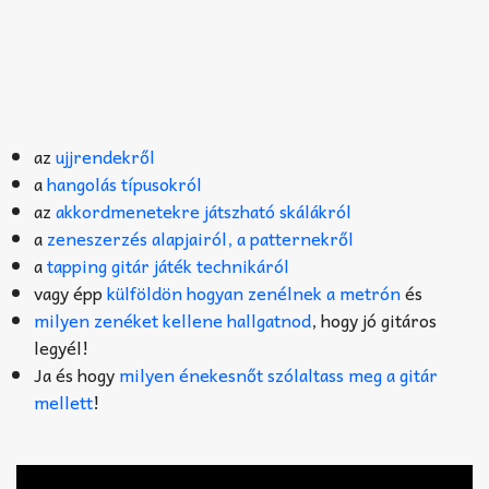
az
ujjrendekről
a
hangolás típusokról
az
akkordmenetekre játszható skálákról
a
zeneszerzés alapjairól, a patternekről
a
tapping gitár játék technikáról
vagy épp
külföldön hogyan zenélnek a metrón
és
milyen zenéket kellene hallgatnod
, hogy jó gitáros
legyél!
Ja és hogy
milyen énekesnőt szólaltass meg a gitár
mellett
!