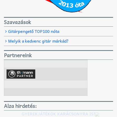
Szavazások
Gitárpengető TOP100 nóta
Melyik a kedvenc gitár márkád?
Partnereink
Alza hirdetés:
GYEREKJÁTÉKOK KARÁCSONYRA IS!