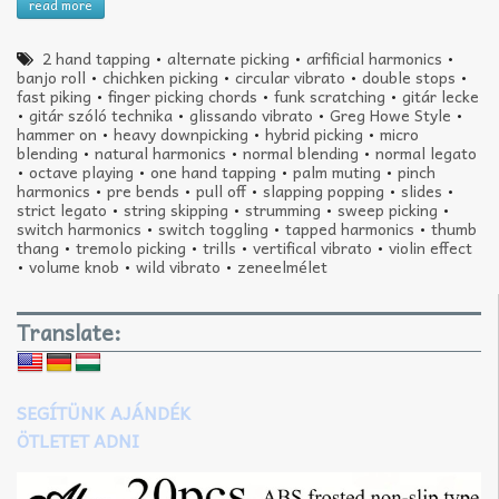
read more
2 hand tapping
•
alternate picking
•
arfificial harmonics
•
banjo roll
•
chichken picking
•
circular vibrato
•
double stops
•
fast piking
•
finger picking chords
•
funk scratching
•
gitár lecke
•
gitár szóló technika
•
glissando vibrato
•
Greg Howe Style
•
hammer on
•
heavy downpicking
•
hybrid picking
•
micro
blending
•
natural harmonics
•
normal blending
•
normal legato
•
octave playing
•
one hand tapping
•
palm muting
•
pinch
harmonics
•
pre bends
•
pull off
•
slapping popping
•
slides
•
strict legato
•
string skipping
•
strumming
•
sweep picking
•
switch harmonics
•
switch toggling
•
tapped harmonics
•
thumb
thang
•
tremolo picking
•
trills
•
vertifical vibrato
•
violin effect
•
volume knob
•
wild vibrato
•
zeneelmélet
Translate:
SEGÍTÜNK AJÁNDÉK
ÖTLETET ADNI