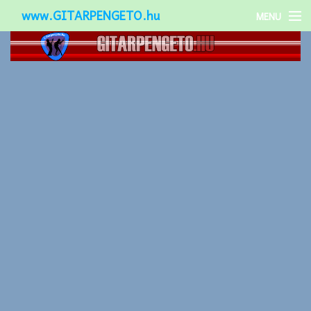
www.GITARPENGETO.hu
MENU
Népszerű-
Különleges-
Okos-gitárok
Gitár kiegészítők
Zenei stílusok
Gitár játék technikák
Gitáros lányok
Utcazenészek
Képek